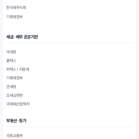
한국세무사회
기획재정부
세금·세무 공공기관
국세청
홈택스
위택스 | 지방세
기획재정부
관세청
조세심판원
국회예산정책처
부동산·등기
국토교통부