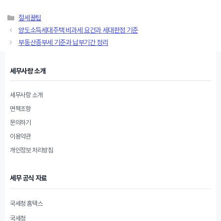
카
절세꿀팁
테
양도소득세대주택 비과세 요건과 세대판정 기준
고
부동산종부세 기준과 납부기간 정리
리
세무사랑 소개
세무사랑 소개
면책조항
문의하기
이용약관
개인정보 처리방침
세무 공식 자료
국세청 홈택스
국세청