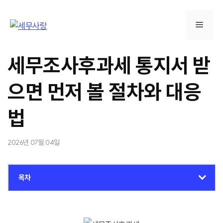
컨
텐
메
츠
로
뉴
건
세무조사후과세 통지서 받
너
뛰
으면 먼저 볼 절차와 대응
기
법
2026년 07월 04일
목차