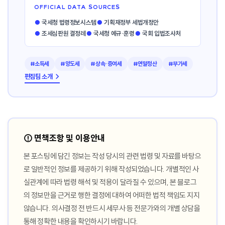
OFFICIAL DATA SOURCES
●
국세청 법령정보시스템
●
기획재정부 세법개정안
●
조세심판원 결정례
●
국세청 예규·훈령
●
국회 입법조사처
#소득세
#양도세
#상속·증여세
#연말정산
#부가세
편집팀 소개 →
⚠️ 면책조항 및 이용안내
본 포스팅에 담긴 정보는 작성 당시의 관련 법령 및 자료를 바탕으
로 일반적인 정보를 제공하기 위해 작성되었습니다. 개별적인 사
실관계에 따라 법령 해석 및 적용이 달라질 수 있으며, 본 블로그
의 정보만을 근거로 행한 결정에 대하여 어떠한 법적 책임도 지지
않습니다. 의사결정 전 반드시 세무사 등 전문가와의 개별 상담을
통해 정확한 내용을 확인하시기 바랍니다.