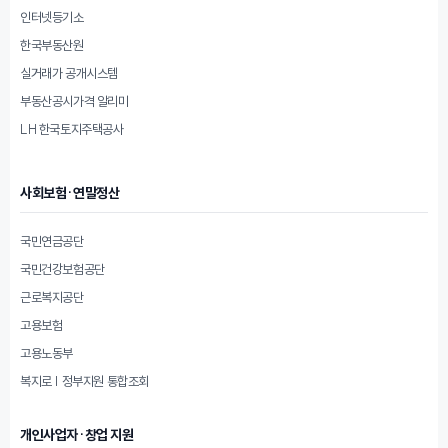
인터넷등기소
한국부동산원
실거래가 공개시스템
부동산공시가격 알리미
LH 한국토지주택공사
사회보험·연말정산
국민연금공단
국민건강보험공단
근로복지공단
고용보험
고용노동부
복지로 | 정부지원 통합조회
개인사업자·창업 지원