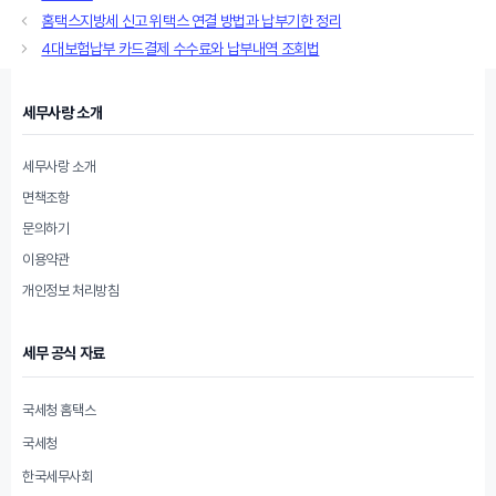
테
홈택스지방세 신고 위택스 연결 방법과 납부기한 정리
고
4대보험납부 카드결제 수수료와 납부내역 조회법
리
세무사랑 소개
세무사랑 소개
면책조항
문의하기
이용약관
개인정보 처리방침
세무 공식 자료
국세청 홈택스
국세청
한국세무사회