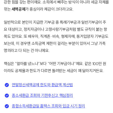
강한 힘을 갖는 편이에요. 소득에서 빼주는 방식이 아니라 세금 자체를
깎는
세액공제
가 중심이라 체감이 크더라고요.
일반적으로 본인이 지급한 기부금 중 특례기부금과 일반기부금이 주
요 대상이고, 정치자금이나 고향사랑기부금처럼 별도 규칙이 붙는 항
목도 있어요. 또 배우자, 직계존·비속, 형제자매, 동거입양자 기부금도
보는데, 이 경우엔 소득금액 제한이 걸리는 부분이 있어서 그냥 가족
명의라고 다 되는 건 아니에요.
핵심은 “얼마를 냈느냐”보다 “어떤 기부금이냐”예요. 같은 100만 원
이라도 공제율과 한도가 다르면 돌려받는 세금이 꽤 달라지거든요.
연말정산세액공제 한도와 환급액 계산법
종소세환급 조회와 기한후신고 핵심정리
종합소득세환급일 홈택스 조회와 입금 시기 정리