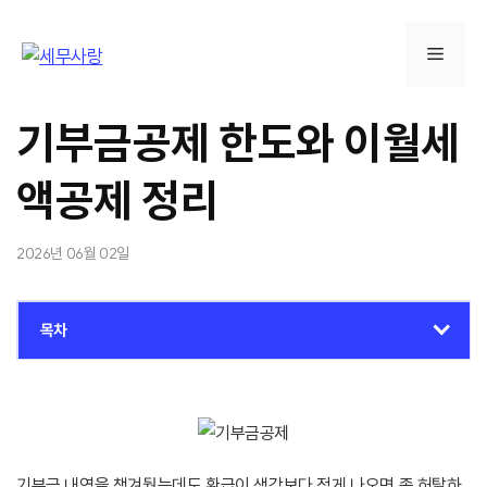
컨
텐
메
츠
로
뉴
건
기부금공제 한도와 이월세
너
뛰
액공제 정리
기
2026년 06월 02일
목차
기부금 내역을 챙겨뒀는데도 환급이 생각보다 적게 나오면 좀 허탈하