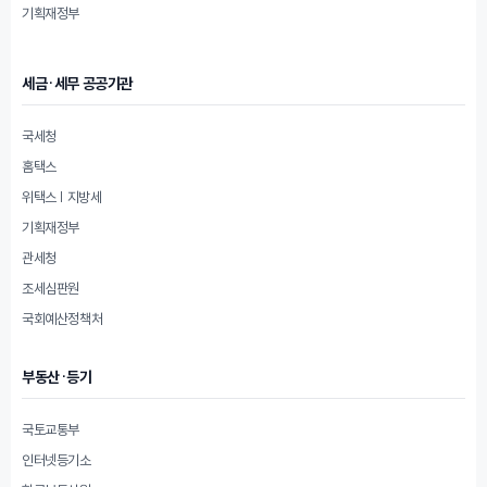
기획재정부
세금·세무 공공기관
국세청
홈택스
위택스 | 지방세
기획재정부
관세청
조세심판원
국회예산정책처
부동산·등기
국토교통부
인터넷등기소