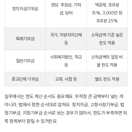
정당, 후원금, 기탁
액공제, 초과분
정치자금기부금
금, 당비
15%, 3,000만 원
초과분 25%
국가, 지방자치단체
소득금액 기준 높은
특례기부금
등
한도 적용
사회복지법인, 학교
소득금액의 일정 비
일반기부금
등
율 한도 적용
종교단체 기부금
교회, 사찰 등
별도 한도 적용
실무에서는 한도 계산 순서도 중요해요. 무작정 큰 금액부터 넣는 게
아니라, 법에서 정한 순서대로 잡혀요. 정치자금, 고향사랑기부금, 법
정기부금, 지정기부금 순서로 보는 경우가 많아서, 한도가 부족하면 뒤
쪽 항목부터 잘릴 수 있거든요.