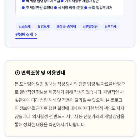
●
국세청 법령정보시스템
●
기획재정부 세법개정안
●
조세심판원 결정례
●
국세청 예규·훈령
●
국회 입법조사처
#소득세
#양도세
#상속·증여세
#연말정산
#부가세
편집팀 소개 →
⚠️ 면책조항 및 이용안내
본 포스팅에 담긴 정보는 작성 당시의 관련 법령 및 자료를 바탕으
로 일반적인 정보를 제공하기 위해 작성되었습니다. 개별적인 사
실관계에 따라 법령 해석 및 적용이 달라질 수 있으며, 본 블로그
의 정보만을 근거로 행한 결정에 대하여 어떠한 법적 책임도 지지
않습니다. 의사결정 전 반드시 세무사 등 전문가와의 개별 상담을
통해 정확한 내용을 확인하시기 바랍니다.