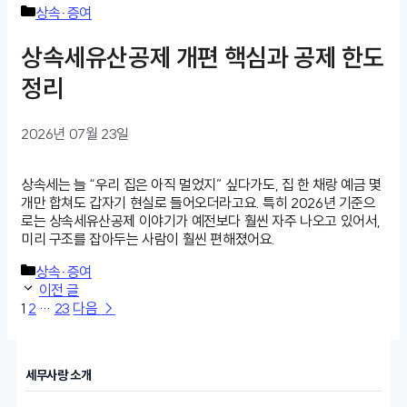
카
상속·증여
테
고
상속세유산공제 개편 핵심과 공제 한도
리
정리
2026년 07월 23일
상속세는 늘 “우리 집은 아직 멀었지” 싶다가도, 집 한 채랑 예금 몇
개만 합쳐도 갑자기 현실로 들어오더라고요. 특히 2026년 기준으
로는 상속세유산공제 이야기가 예전보다 훨씬 자주 나오고 있어서,
미리 구조를 잡아두는 사람이 훨씬 편해졌어요.
카
상속·증여
테
이전 글
페
페
고
페
1
2
…
23
다음
→
이
이
리
이
지
지
지
세무사랑 소개