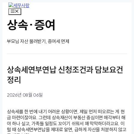
컨
텐
메
뉴
츠
상속·증여
로
건
너
뛰
부모님 자산 물려받기, 증여세 면제
기
상속세연부연납 신청조건과 담보요건
정리
2026년 08월 06일
상속세를 한 번에 내기 어려운 상황이면, 제일 먼저 떠오르는 게 현
금 마련이잖아요. 그런데 상속재산이 부동산 중심이면 매각부터 해
야 하나 싶고, 가족들 일정도 꼬이기 쉬워서 꽤 막막하더라고요. 이
럴 때 상속세연부연납을 제대로 알면, 급하게 자산을 처분하지 않고