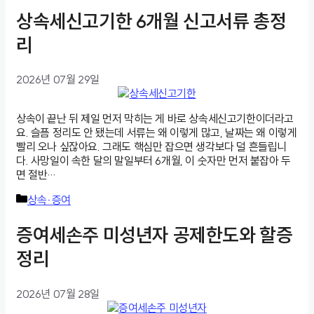
고
상속세신고기한 6개월 신고서류 총정
리
리
2026년 07월 29일
상속이 끝난 뒤 제일 먼저 막히는 게 바로 상속세신고기한이더라고
요. 슬픔 정리도 안 됐는데 서류는 왜 이렇게 많고, 날짜는 왜 이렇게
빨리 오나 싶잖아요. 그래도 핵심만 잡으면 생각보다 덜 흔들립니
다. 사망일이 속한 달의 말일부터 6개월, 이 숫자만 먼저 붙잡아 두
면 절반…
카
상속·증여
테
고
증여세손주 미성년자 공제한도와 할증
리
정리
2026년 07월 28일