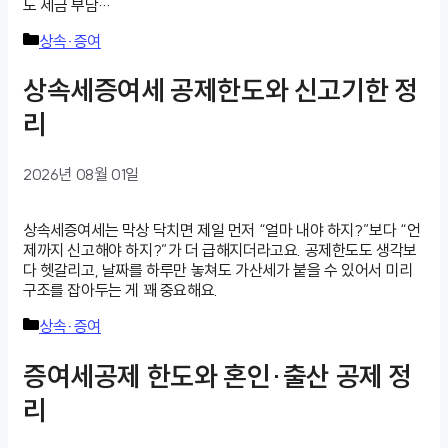
도 세금 부담…
카
상속·증여
테
고
상속세증여세 공제한도와 신고기한 정
리
리
2026년 08월 01일
상속세증여세는 막상 닥치면 제일 먼저 “얼마 내야 하지?”보다 “언
제까지 신고해야 하지?”가 더 급해지더라고요. 공제한도도 생각보
다 헷갈리고, 날짜를 하루만 놓쳐도 가산세가 붙을 수 있어서 미리
구조를 잡아두는 게 꽤 중요해요.
카
상속·증여
테
고
증여세공제 한도와 혼인·출산 공제 정
리
리