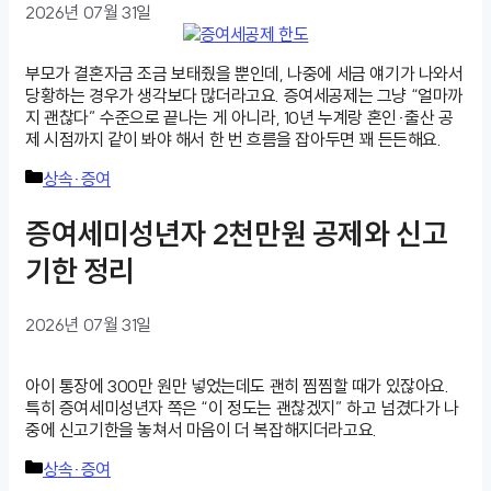
2026년 07월 31일
부모가 결혼자금 조금 보태줬을 뿐인데, 나중에 세금 얘기가 나와서
당황하는 경우가 생각보다 많더라고요. 증여세공제는 그냥 “얼마까
지 괜찮다” 수준으로 끝나는 게 아니라, 10년 누계랑 혼인·출산 공
제 시점까지 같이 봐야 해서 한 번 흐름을 잡아두면 꽤 든든해요.
카
상속·증여
테
고
증여세미성년자 2천만원 공제와 신고
리
기한 정리
2026년 07월 31일
아이 통장에 300만 원만 넣었는데도 괜히 찜찜할 때가 있잖아요.
특히 증여세미성년자 쪽은 “이 정도는 괜찮겠지” 하고 넘겼다가 나
중에 신고기한을 놓쳐서 마음이 더 복잡해지더라고요.
카
상속·증여
테