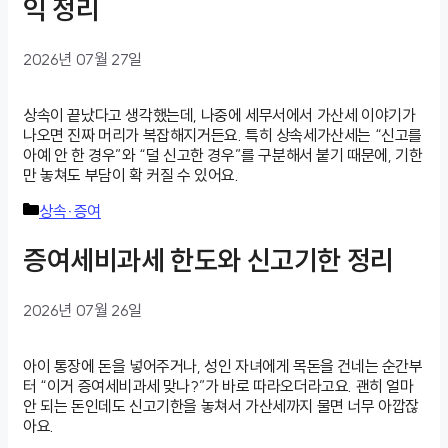
익 정리
2026년 07월 27일
상속이 끝났다고 생각했는데, 나중에 세무서에서 가산세 이야기가
나오면 진짜 머리가 복잡해지거든요. 특히 상속세가산세는 “신고를
아예 안 한 경우”와 “덜 신고한 경우”를 구분해서 붙기 때문에, 기한
만 놓쳐도 부담이 확 커질 수 있어요.
카
상속·증여
테
고
증여세비과세 한도와 신고기한 정리
리
2026년 07월 26일
아이 통장에 돈을 넣어주거나, 성인 자녀에게 목돈을 건네는 순간부
터 “이거 증여세비과세 맞나?”가 바로 따라오더라고요. 괜히 얼마
안 되는 돈인데도 신고기한을 놓쳐서 가산세까지 물면 너무 아깝잖
아요.