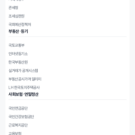
관세청
조세심판원
국회예산정책처
부동산·등기
국토교통부
인터넷등기소
한국부동산원
실거래가 공개시스템
부동산공시가격 알리미
LH 한국토지주택공사
사회보험·연말정산
국민연금공단
국민건강보험공단
근로복지공단
고용보험