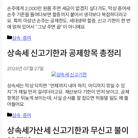
손주에게 2,000만 원쯤 주면 세금이 없겠지 싶다가도, 막상 증여세
손주 기준을 들여다보면 할증까지 붙어서 생각보다 복잡하더라고
요. 특히 미성년 손주는 공제한도, 세대생략 할증, 신고 기한이 한 번
에 얽혀 있어서 “그냥 주면 끝”이 아니에요.
카
상속·증여
테
고
상속세 신고기한과 공제항목 총정리
리
2026년 07월 27일
상속세는 막상 닥치면 “언제까지 내야 하지, 어디까지 깎일 수 있
지”가 제일 먼저 걸리더라고요. 재산보다 기한이 먼저 보이고, 공제
항목은 뒤늦게 보이는데, 사실 순서를 잘 잡으면 허둥댈 일도 꽤 줄
어들어요.
카
상속·증여
테
고
상속세가산세 신고기한과 무신고 불이
리