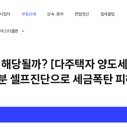
사업자
부동산세
상속·증여
연말정산
절세꿀팁
 마스터플랜
 해당될까? [다주택자 양도세
1분 셀프진단으로 세금폭탄 피