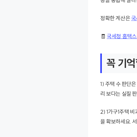
등을 종합해 달라
정확한 계산은
국
🧾
국세청 홈택스
꼭 기억
1) 주택 수 판단
리 보다는 실질 판
2) 1가구1주택
을 확보하세요. 서