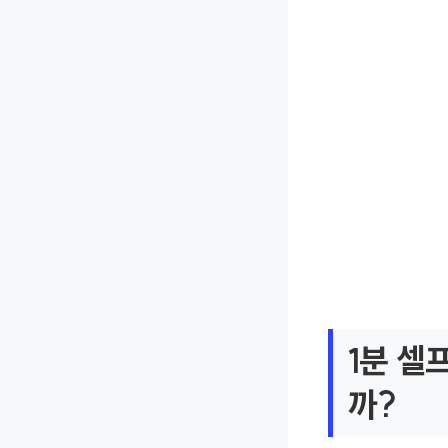
1분 셀
까?