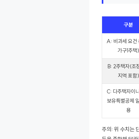
구분
A: 비과세 요건 
가구1주택
B: 2주택자(
지역 포함
C: 다주택자이
보유특별공제 일
용
주의: 위 수치는