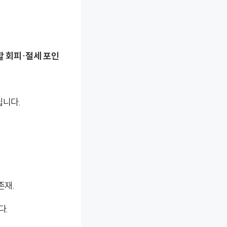
할 회피·절세 포인
립니다.
존재.
다.