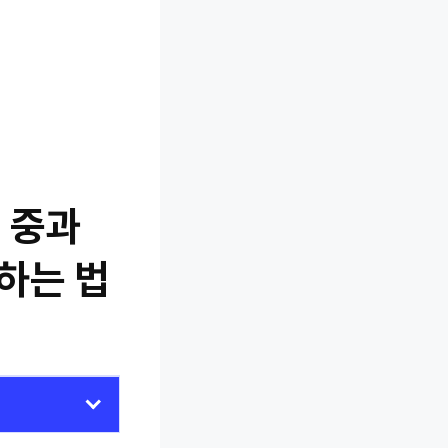
 중과
하는 법