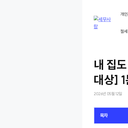
컨
텐
개인
츠
로
절세
건
너
뛰
기
내 집도
대상] 
2026년 05월 12일
목차