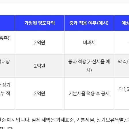
가정된 양도차익
중과 적용 여부(예시)
예상
충족(1
2억원
비과세
)
조정대상
중과 적용(가산세율 예
약 4,
2억원
)
시)
나 장기
약 1
부 적
2억원
기본세율 적용 후 공제
 단순 예시입니다. 실제 세액은 과세표준, 기본세율, 장기보유특별