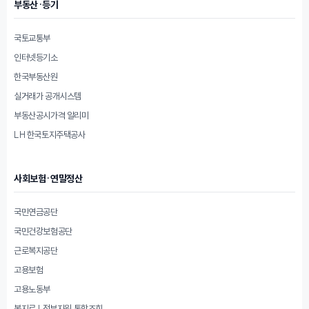
부동산·등기
국토교통부
인터넷등기소
한국부동산원
실거래가 공개시스템
부동산공시가격 알리미
LH 한국토지주택공사
사회보험·연말정산
국민연금공단
국민건강보험공단
근로복지공단
고용보험
고용노동부
복지로 | 정부지원 통합조회