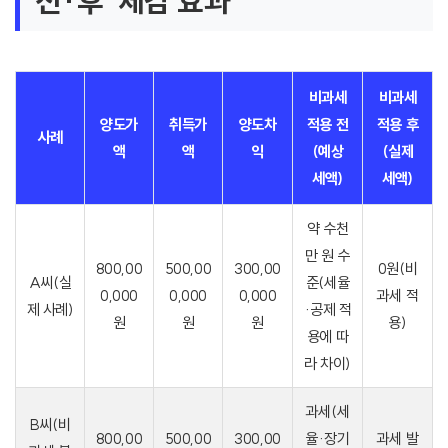
전·후’ 체감 효과
비과세
비과세
양도가
취득가
양도차
적용 전
적용 후
사례
액
액
익
(예상
(실제
세액)
세액)
약 수천
만 원 수
800,00
500,00
300,00
0원(비
A씨(실
준(세율
0,000
0,000
0,000
과세 적
제 사례)
·공제 적
원
원
원
용)
용에 따
라 차이)
과세(세
B씨(비
800,00
500,00
300,00
율·장기
과세 발