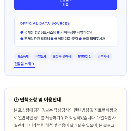
완료
OFFICIAL DATA SOURCES
●
국세청 법령정보시스템
●
기획재정부 세법개정안
●
조세심판원 결정례
●
국세청 예규·훈령
●
국회 입법조사처
#소득세
#양도세
#상속·증여세
#연말정산
#부가세
편집팀 소개 →
⚠️ 면책조항 및 이용안내
본 포스팅에 담긴 정보는 작성 당시의 관련 법령 및 자료를 바탕으
로 일반적인 정보를 제공하기 위해 작성되었습니다. 개별적인 사
실관계에 따라 법령 해석 및 적용이 달라질 수 있으며, 본 블로그