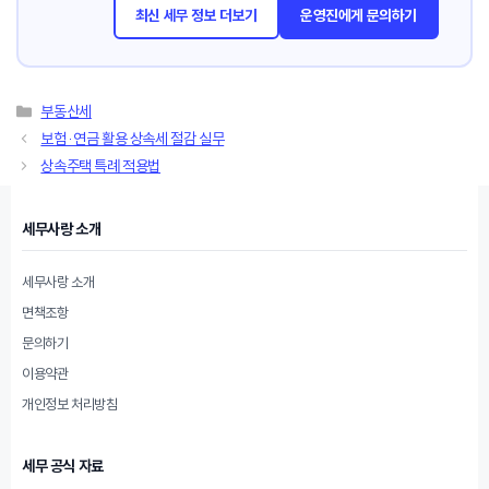
최신 세무 정보 더보기
운영진에게 문의하기
카
부동산세
테
보험·연금 활용 상속세 절감 실무
고
상속주택 특례 적용법
리
세무사랑 소개
세무사랑 소개
면책조항
문의하기
이용약관
개인정보 처리방침
세무 공식 자료