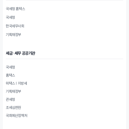
국세청 홈택스
국세청
한국세무사회
기획재정부
세금·세무 공공기관
국세청
홈택스
위택스 | 지방세
기획재정부
관세청
조세심판원
국회예산정책처