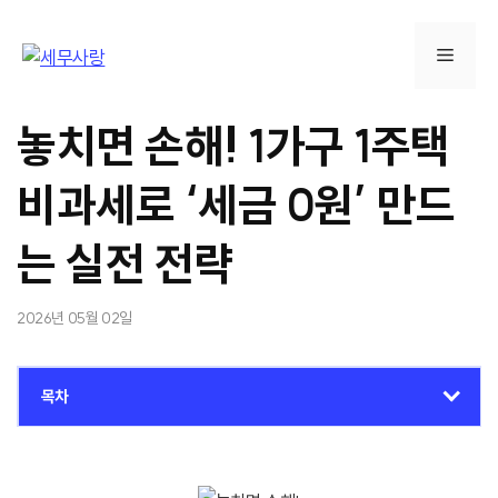
컨
텐
메
츠
로
뉴
건
놓치면 손해! 1가구 1주택
너
뛰
비과세로 ‘세금 0원’ 만드
기
는 실전 전략
2026년 05월 02일
목차