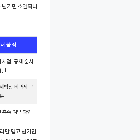
을 넘기면 소멸되니
서 볼 점
 시점, 공제 순서
확인
세법상 비과세 구
분
 충족 여부 확인
리만 믿고 넘기면