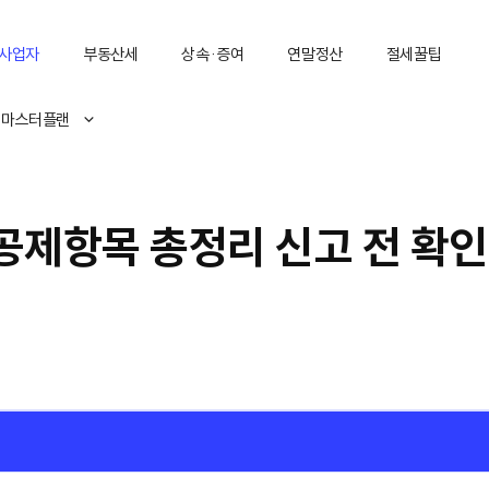
사업자
부동산세
상속·증여
연말정산
절세꿀팁
 마스터플랜
제항목 총정리 신고 전 확인