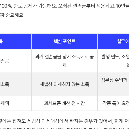
 100% 한도 공제가 가능해요. 오래된 결손금부터 적용되고, 10년
진짜 중요해요.
목
핵심 포인트
실무에
과거 결손금을 당기 소득에서 공
발생 연도, 소멸
결손금
제
장부상 수입과 
세소득
세법상 과세하지 않는 소득
공제액
과세표준 계산 전 차감
각종 특례 요건
에는 잡혀도 세법상 과세대상에서 빠지는 경우가 있어서, 회계 처