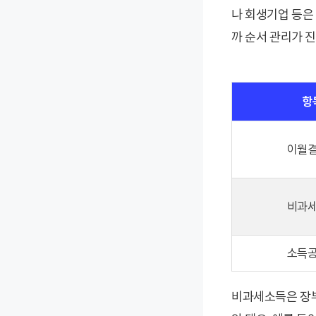
나 회생기업 등은
까 순서 관리가 
항
이월
비과
소득
비과세소득은 장부