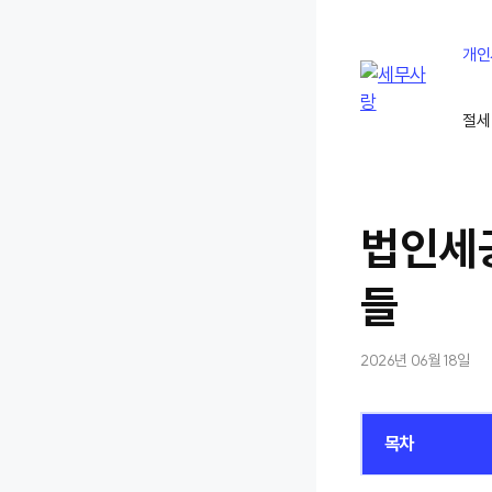
컨
텐
개인
츠
로
절세
건
너
뛰
기
법인세공
들
2026년 06월 18일
목차