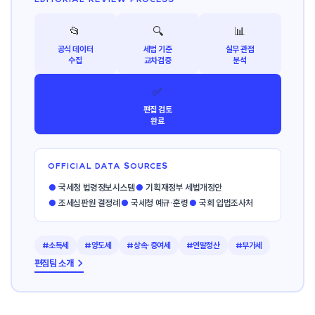
📂
🔍
📊
공식 데이터
세법 기준
실무 관점
수집
교차검증
분석
✅
편집 검토
완료
OFFICIAL DATA SOURCES
●
국세청 법령정보시스템
●
기획재정부 세법개정안
●
조세심판원 결정례
●
국세청 예규·훈령
●
국회 입법조사처
#소득세
#양도세
#상속·증여세
#연말정산
#부가세
편집팀 소개 →