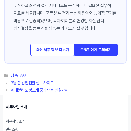
포착하고 최적의 절세 시나리오를 구축하는 데 필요한 실무적
지표를 제공합니다. 모든 분석 결과는 실제 판례와 통계적 근거를
바탕으로 검증되었으며, 독자 여러분의 현명한 자산 관리
의사결정을 돕는 신뢰성 있는 가이드가 될 것입니다.
최신 세무 정보 더보기
운영진에게 문의하기
카
상속·증여
테
3월 전 법인전환 실무 가이드
고
세대분리로 양도세 중과 면제 신청가이드
리
세무사랑 소개
세무사랑 소개
면책조항