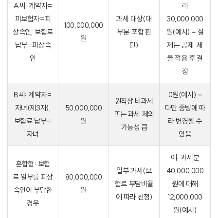
A씨: 계약자=
라
피보험자=피
과세 대상(대
30,000,000
100,000,000
상속인, 보험료
부분 포함 판
원(예시) – 실
원
납부=피상속
단)
제는 공제·세
인
율 적용 후 결
정
B씨: 계약자=
0원(예시) –
원칙상 비과세
자녀(제3자),
50,000,000
다만 증빙에 따
또는 과세 제외
보험료 납부=
원
라 변경될 수
가능성 큼
자녀
있음
예: 과세분
혼합형: 보험
일부 과세(보
40,000,000
료 일부를 피상
80,000,000
험료 부담비율
원에 대해
속인이 부담한
원
에 따라 산정)
12,000,000
경우
원(예시)