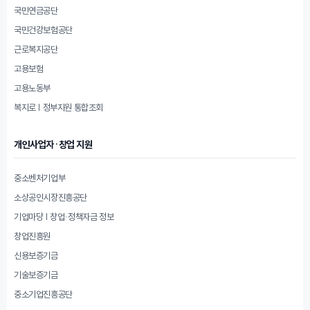
국민연금공단
국민건강보험공단
근로복지공단
고용보험
고용노동부
복지로 | 정부지원 통합조회
개인사업자·창업 지원
중소벤처기업부
소상공인시장진흥공단
기업마당 | 창업·정책자금 정보
창업진흥원
신용보증기금
기술보증기금
중소기업진흥공단