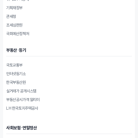
기획재정부
관세청
조세심판원
국회예산정책처
부동산·등기
국토교통부
인터넷등기소
한국부동산원
실거래가 공개시스템
부동산공시가격 알리미
LH 한국토지주택공사
사회보험·연말정산