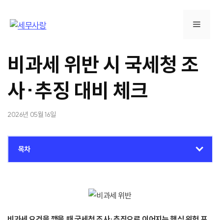
컨
텐
메
츠
로
뉴
건
비과세 위반 시 국세청 조
너
뛰
사·추징 대비 체크
기
2026년 05월 16일
목차
비과세 요건을 깼을 때 국세청 조사·추징으로 이어지는 핵심 위험 포