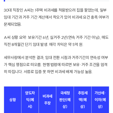
30대 직장인 A씨는 1주택 비과세를 적용받으려 집을 팔았는데, 일부
임대 기간과 거주 기간 계산에서 착오가 있어 비과세 요건 충족 여부가
문제되었음.
A씨 상황 요약: 보유기간 6년, 실거주 2년(연속 거주 기간 아님), 매도
직전 8개월간 단기 임대 발생. 매각 차익은 약 5억 원.
세무사랑에서 분석한 결과, 임대 전환 시점과 거주기간의 연속성 여부
가 핵심 쟁점으로 떠오름. 현행 법령에 따르면 보유·거주 조건을 엄격
히 따집니다. 서류로 입증 못 하면 비과세 배제 가능성 높음.
양도차
국세청
추징세
가산세·
비과세
상황
익(예
판단(예
액(예
이자(예
주장
시)
상)
상)
상)