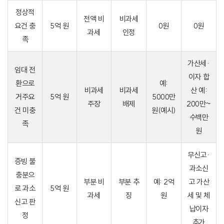
정상적
전액 비
비과세
요건 충
5억 원
0원
0원
과세
인정
족
가산세·
임대 전
이자 합
환으로
예:
비과세
비과세
산 예:
거주요
5억 원
5000만
주장
배제
200만~
건 미충
원(예시)
수백만
족
원
무신고·
증빙 불
과소신
충분으
부분 비
부분 추
예: 2억
고 가산
로 과소
5억 원
과세
징
원
세 및 체
신고 판
납이자
정
추가