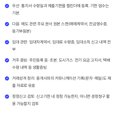
우선: 통지서 수령일과 제출기한을 캘린더에 등록. 기한 엄수는
기본.
다음: 매도 관련 주요 문서 원본 스캔(매매계약서, 잔금영수증,
등기부등본)
임대 관련: 임대차계약서, 임대료 수령증, 임대소득 신고 내역 전
부
거주 증빙: 주민등록 등·초본, 도시가스·전기 요금 고지서, 택배
수령 내역 등 생활증빙
거래성격 정리: 중개사와의 커뮤니케이션 기록(문자·메일)도 제
출 자료로 유효
정정신고 검토: 신고기한 내 정정 가능한지, 아니면 경정청구 활
용 가능할지 검토