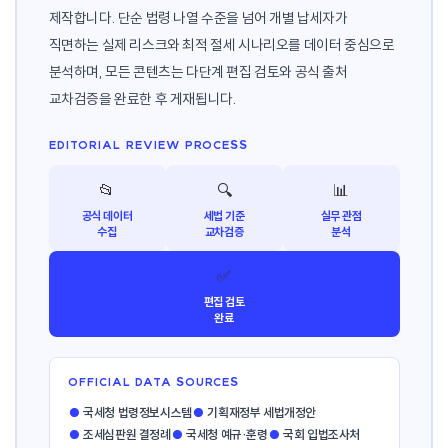
제작합니다. 단순 법령 나열 수준을 넘어 개별 납세자가
직면하는 실제 리스크와 최적 절세 시나리오를 데이터 중심으로
분석하며, 모든 콘텐츠는 다단계 편집 검토와 공식 출처
교차검증을 완료한 후 게재됩니다.
EDITORIAL REVIEW PROCESS
📂
🔍
📊
공식 데이터
세법 기준
실무 관점
수집
교차검증
분석
✅
편집 검토
완료
OFFICIAL DATA SOURCES
●
국세청 법령정보시스템
●
기획재정부 세법개정안
●
조세심판원 결정례
●
국세청 예규·훈령
●
국회 입법조사처