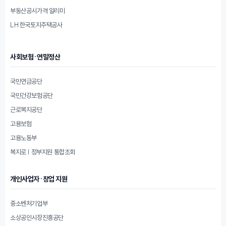
부동산공시가격 알리미
LH 한국토지주택공사
사회보험·연말정산
국민연금공단
국민건강보험공단
근로복지공단
고용보험
고용노동부
복지로 | 정부지원 통합조회
개인사업자·창업 지원
중소벤처기업부
소상공인시장진흥공단