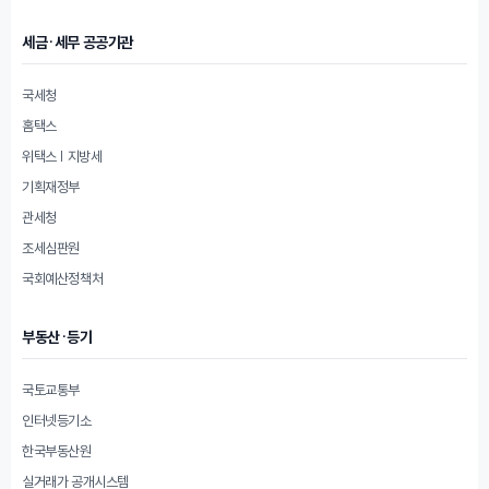
세금·세무 공공기관
국세청
홈택스
위택스 | 지방세
기획재정부
관세청
조세심판원
국회예산정책처
부동산·등기
국토교통부
인터넷등기소
한국부동산원
실거래가 공개시스템