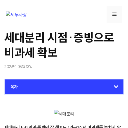
컨
텐
메
츠
로
뉴
건
세대분리 시점·증빙으로
너
뛰
비과세 확보
기
2026년 05월 13일
목차
세대분리 타이밍과 증빙만 잘 챙겨도 1가구1주택 비과세를 놓치지 않