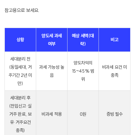
참고용으로 보세요.
양도세 과세
예상 세액(대
상황
비고
여부
략)
세대분리 전
양도차익의
(동일세대, 거
과세 가능성 높
비과세 요건 미
15~45% 범
주기간 2년 미
음
충족
위
만)
세대분리 후
(전입신고·실
거주 완료, 보
비과세 적용
0원
증빙 필수
유·거주요건
충족)