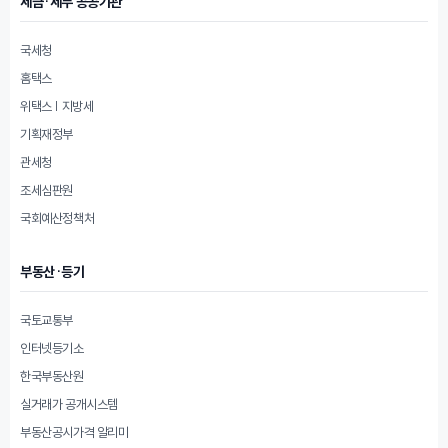
세금·세무 공공기관
국세청
홈택스
위택스 | 지방세
기획재정부
관세청
조세심판원
국회예산정책처
부동산·등기
국토교통부
인터넷등기소
한국부동산원
실거래가 공개시스템
부동산공시가격 알리미