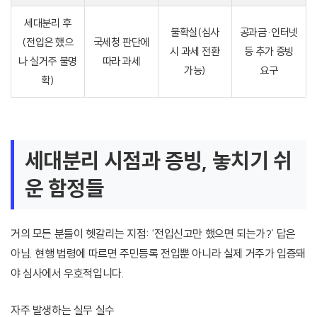
세대분리 후
불확실(심사
공과금·인터넷
(전입은 했으
국세청 판단에
시 과세 전환
등 추가 증빙
나 실거주 불명
따라 과세
가능)
요구
확)
세대분리 시점과 증빙, 놓치기 쉬
운 함정들
거의 모든 분들이 헷갈리는 지점: ‘전입신고만 했으면 되는가?’ 답은
아님. 현행 법령에 따르면 주민등록 전입뿐 아니라 실제 거주가 입증돼
야 심사에서 우호적입니다.
자주 발생하는 실무 실수