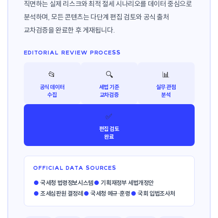
직면하는 실제 리스크와 최적 절세 시나리오를 데이터 중심으로
분석하며, 모든 콘텐츠는 다단계 편집 검토와 공식 출처
교차검증을 완료한 후 게재됩니다.
EDITORIAL REVIEW PROCESS
📂
🔍
📊
공식 데이터
세법 기준
실무 관점
수집
교차검증
분석
✅
편집 검토
완료
OFFICIAL DATA SOURCES
●
국세청 법령정보시스템
●
기획재정부 세법개정안
●
조세심판원 결정례
●
국세청 예규·훈령
●
국회 입법조사처