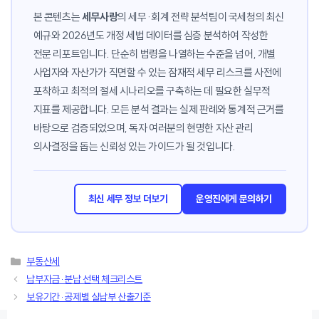
본 콘텐츠는
세무사랑
의 세무·회계 전략 분석팀이 국세청의 최신
예규와 2026년도 개정 세법 데이터를 심층 분석하여 작성한
전문 리포트입니다. 단순히 법령을 나열하는 수준을 넘어, 개별
사업자와 자산가가 직면할 수 있는 잠재적 세무 리스크를 사전에
포착하고 최적의 절세 시나리오를 구축하는 데 필요한 실무적
지표를 제공합니다. 모든 분석 결과는 실제 판례와 통계적 근거를
바탕으로 검증되었으며, 독자 여러분의 현명한 자산 관리
의사결정을 돕는 신뢰성 있는 가이드가 될 것입니다.
최신 세무 정보 더보기
운영진에게 문의하기
카
부동산세
테
납부자금·분납 선택 체크리스트
고
보유기간·공제별 실납부 산출기준
리