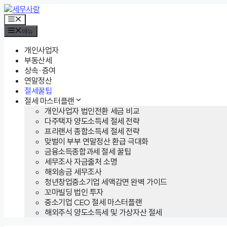
컨
텐
메
뉴
츠
메뉴
로
건
개인사업자
너
부동산세
뛰
상속·증여
기
연말정산
절세꿀팁
절세 마스터플랜
개인사업자 법인전환 세금 비교
다주택자 양도소득세 절세 전략
프리랜서 종합소득세 절세 전략
맞벌이 부부 연말정산 환급 극대화
금융소득종합과세 절세 꿀팁
세무조사 자금출처 소명
해외송금 세무조사
청년창업중소기업 세액감면 완벽 가이드
꼬마빌딩 법인 투자
중소기업 CEO 절세 마스터플랜
해외주식 양도소득세 및 가상자산 절세