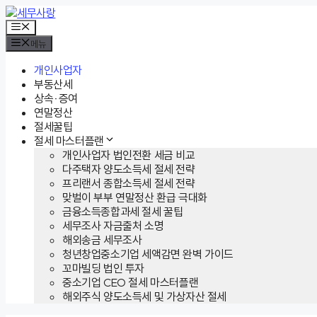
컨
텐
메
뉴
츠
메뉴
로
건
개인사업자
너
부동산세
뛰
상속·증여
기
연말정산
절세꿀팁
절세 마스터플랜
개인사업자 법인전환 세금 비교
다주택자 양도소득세 절세 전략
프리랜서 종합소득세 절세 전략
맞벌이 부부 연말정산 환급 극대화
금융소득종합과세 절세 꿀팁
세무조사 자금출처 소명
해외송금 세무조사
청년창업중소기업 세액감면 완벽 가이드
꼬마빌딩 법인 투자
중소기업 CEO 절세 마스터플랜
해외주식 양도소득세 및 가상자산 절세