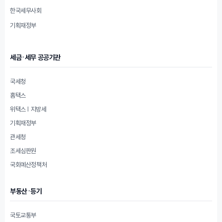
한국세무사회
기획재정부
세금·세무 공공기관
국세청
홈택스
위택스 | 지방세
기획재정부
관세청
조세심판원
국회예산정책처
부동산·등기
국토교통부