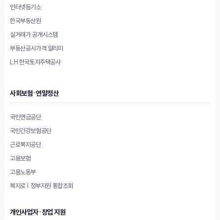
인터넷등기소
한국부동산원
실거래가 공개시스템
부동산공시가격 알리미
LH 한국토지주택공사
사회보험·연말정산
국민연금공단
국민건강보험공단
근로복지공단
고용보험
고용노동부
복지로 | 정부지원 통합조회
개인사업자·창업 지원