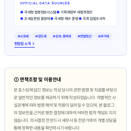
OFFICIAL DATA SOURCES
●
국세청 법령정보시스템
●
기획재정부 세법개정안
●
조세심판원 결정례
●
국세청 예규·훈령
●
국회 입법조사처
#소득세
#양도세
#상속·증여세
#연말정산
#부가세
편집팀 소개 →
⚠️ 면책조항 및 이용안내
본 포스팅에 담긴 정보는 작성 당시의 관련 법령 및 자료를 바탕으
로 일반적인 정보를 제공하기 위해 작성되었습니다. 개별적인 사
실관계에 따라 법령 해석 및 적용이 달라질 수 있으며, 본 블로그
의 정보만을 근거로 행한 결정에 대하여 어떠한 법적 책임도 지지
않습니다. 의사결정 전 반드시 세무사 등 전문가와의 개별 상담을
통해 정확한 내용을 확인하시기 바랍니다.