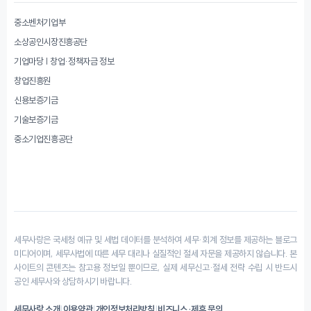
중소벤처기업부
소상공인시장진흥공단
기업마당 | 창업·정책자금 정보
창업진흥원
신용보증기금
기술보증기금
중소기업진흥공단
세무사랑은 국세청 예규 및 세법 데이터를 분석하여 세무·회계 정보를 제공하는 블로그
미디어이며, 세무사법에 따른 세무 대리나 실질적인 절세 자문을 제공하지 않습니다. 본
사이트의 콘텐츠는 참고용 정보일 뿐이므로, 실제 세무신고·절세 전략 수립 시 반드시
공인 세무사와 상담하시기 바랍니다.
세무사랑 소개
|
이용약관
|
개인정보처리방침
|
비즈니스·제휴 문의