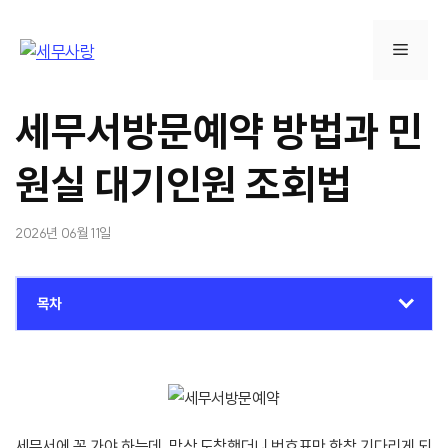
컨
텐
메
츠
로
뉴
건
세무서방문예약 방법과 민
너
뛰
원실 대기인원 조회법
기
2026년 06월 11일
목차
세무서에 꼭 가야 하는데, 막상 도착했더니 번호표만 한참 기다리게 되