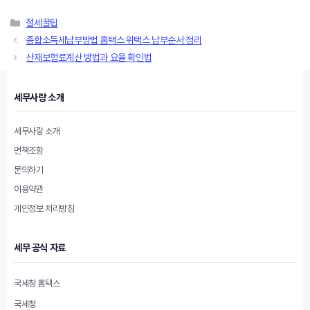
카
절세꿀팁
테
종합소득세납부방법 홈택스 위택스 납부순서 정리
고
산재보험료계산 방법과 요율 확인법
리
세무사랑 소개
세무사랑 소개
면책조항
문의하기
이용약관
개인정보 처리방침
세무 공식 자료
국세청 홈택스
국세청