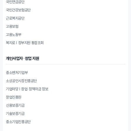
국민연금공단
국민건강보험공단
근로복지공단
고용보험
고용노동부
복지로 | 정부지원 통합조회
개인사업자·창업 지원
중소벤처기업부
소상공인시장진흥공단
기업마당 | 창업·정책자금 정보
창업진흥원
신용보증기금
기술보증기금
중소기업진흥공단