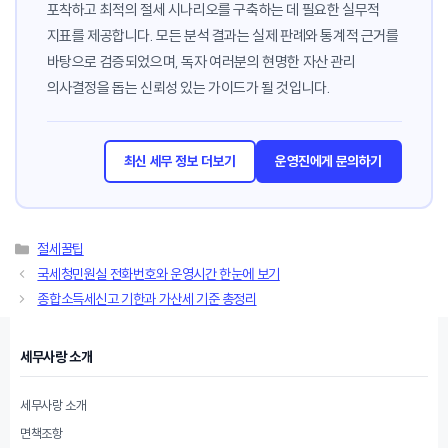
포착하고 최적의 절세 시나리오를 구축하는 데 필요한 실무적
지표를 제공합니다. 모든 분석 결과는 실제 판례와 통계적 근거를
바탕으로 검증되었으며, 독자 여러분의 현명한 자산 관리
의사결정을 돕는 신뢰성 있는 가이드가 될 것입니다.
최신 세무 정보 더보기
운영진에게 문의하기
카
절세꿀팁
테
국세청민원실 전화번호와 운영시간 한눈에 보기
고
종합소득세신고 기한과 가산세 기준 총정리
리
세무사랑 소개
세무사랑 소개
면책조항