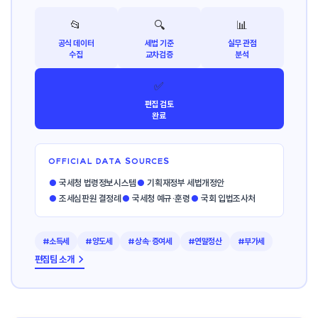
📂
🔍
📊
공식 데이터
세법 기준
실무 관점
수집
교차검증
분석
✅
편집 검토
완료
OFFICIAL DATA SOURCES
●
국세청 법령정보시스템
●
기획재정부 세법개정안
●
조세심판원 결정례
●
국세청 예규·훈령
●
국회 입법조사처
#소득세
#양도세
#상속·증여세
#연말정산
#부가세
편집팀 소개 →