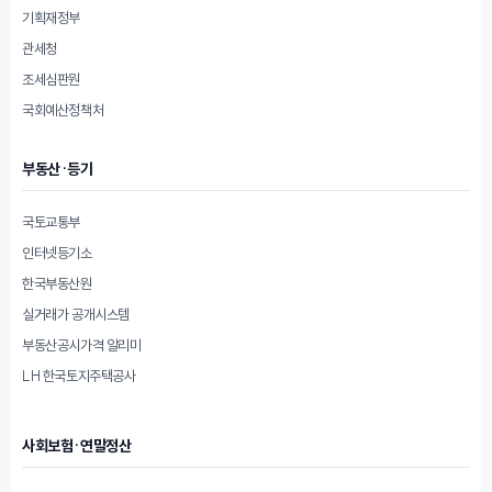
기획재정부
관세청
조세심판원
국회예산정책처
부동산·등기
국토교통부
인터넷등기소
한국부동산원
실거래가 공개시스템
부동산공시가격 알리미
LH 한국토지주택공사
사회보험·연말정산