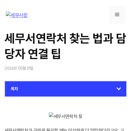
컨
텐
메
츠
로
뉴
건
세무서연락처 찾는 법과 담
너
뛰
당자 연결 팁
기
2026년 05월 31일
목차
세무서연락처가 급하게 필요할 때는 이상하게 더 막막하더라고요. 고