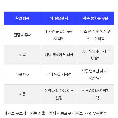
확인 항목
왜 필요한지
자주 놓치는 부분
내 사건을 맡는 곳인
주소 변경 후 예전 관
관할 세무서
지 확인
할로 전화함
양도세와 취득세를
세목
담당 부서가 달라짐
헷갈림
직통 번호만 찾다가
대표번호
부서 연결 시작점
시간 낭비
당일 처리 가능 여부
신분증이나 위임장
서류
결정
누락
예시로 구로세무서는 서울특별시 영등포구 경인로 778, 우편번호