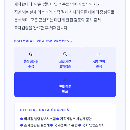
제작합니다. 단순 법령 나열 수준을 넘어 개별 납세자가
직면하는 실제 리스크와 최적 절세 시나리오를 데이터 중심으로
분석하며, 모든 콘텐츠는 다단계 편집 검토와 공식 출처
교차검증을 완료한 후 게재됩니다.
EDITORIAL REVIEW PROCESS
📂
🔍
📊
공식 데이터
세법 기준
실무 관점
수집
교차검증
분석
✅
편집 검토
완료
OFFICIAL DATA SOURCES
●
국세청 법령정보시스템
●
기획재정부 세법개정안
●
조세심판원 결정례
●
국세청 예규·훈령
●
국회 입법조사처