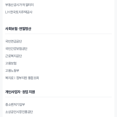
부동산공시가격 알리미
LH 한국토지주택공사
사회보험·연말정산
국민연금공단
국민건강보험공단
근로복지공단
고용보험
고용노동부
복지로 | 정부지원 통합조회
개인사업자·창업 지원
중소벤처기업부
소상공인시장진흥공단