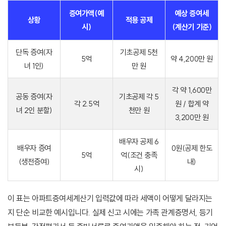
증여가액(예
예상 증여세
상황
적용 공제
시)
(계산기 기준)
단독 증여(자
기초공제 5천
5억
약 4,200만 원
녀 1인)
만 원
각 약 1,600만
공동 증여(자
기초공제 각 5
각 2.5억
원 / 합계 약
녀 2인 분할)
천만 원
3,200만 원
배우자 공제 6
배우자 증여
0원(공제 한도
5억
억(조건 충족
(생전증여)
내)
시)
이 표는 아파트증여세계산기 입력값에 따라 세액이 어떻게 달라지는
지 단순 비교한 예시입니다. 실제 신고 시에는 가족 관계증명서, 등기