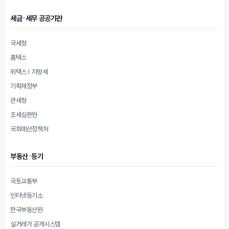
세금·세무 공공기관
국세청
홈택스
위택스 | 지방세
기획재정부
관세청
조세심판원
국회예산정책처
부동산·등기
국토교통부
인터넷등기소
한국부동산원
실거래가 공개시스템