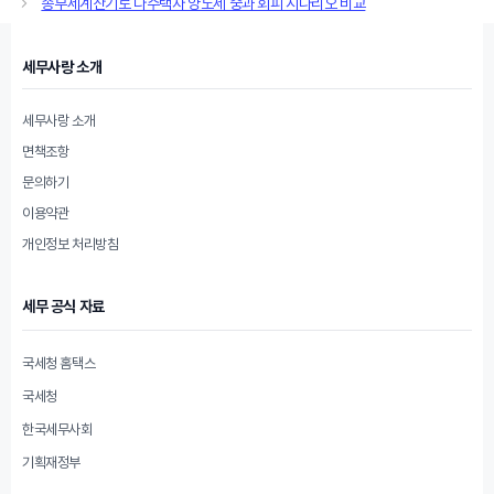
종부세계산기로 다주택자 양도세 중과 회피 시나리오 비교
리
세무사랑 소개
세무사랑 소개
면책조항
문의하기
이용약관
개인정보 처리방침
세무 공식 자료
국세청 홈택스
국세청
한국세무사회
기획재정부