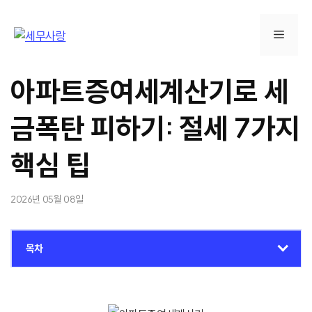
컨
텐
메
츠
로
뉴
건
아파트증여세계산기로 세
너
뛰
금폭탄 피하기: 절세 7가지
기
핵심 팁
2026년 05월 08일
목차