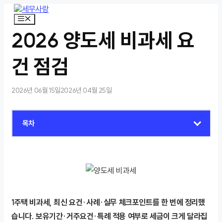
컨
텐
메
뉴
츠
2026 양도세 비과세 요
로
건
너
건 점검
뛰
기
2026년 06월 15일
2026년 04월 25일
목차
1주택 비과세, 최신 요건·사례·실무 체크포인트를 한 번에 정리했
습니다. 보유기간·거주요건·특례 적용 여부로 세금이 크게 달라집