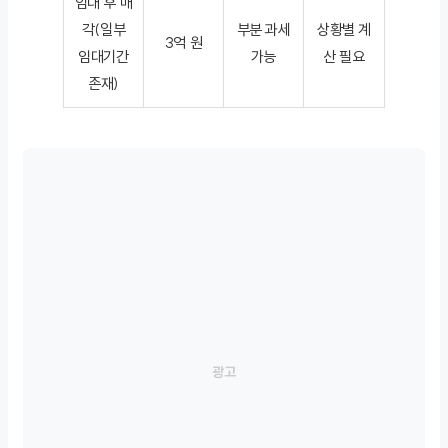
임대 후 매
각(일부
부분 과세
상황별 계
3억 원
임대기간
가능
산 필요
존재)