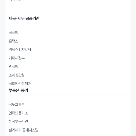
세금·세무 공공기관
국세청
홈택스
위택스 | 지방세
기획재정부
관세청
조세심판원
국회예산정책처
부동산·등기
국토교통부
인터넷등기소
한국부동산원
실거래가 공개시스템