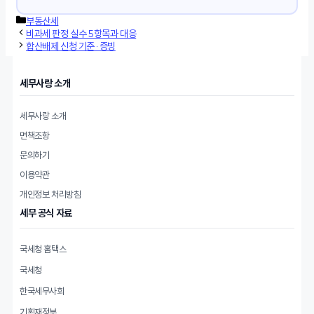
카
부동산세
테
비과세 판정 실수 5항목과 대응
고
합산배제 신청 기준·증빙
리
세무사랑 소개
세무사랑 소개
면책조항
문의하기
이용약관
개인정보 처리방침
세무 공식 자료
국세청 홈택스
국세청
한국세무사회
기획재정부