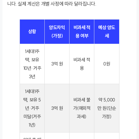
니다. 실제 계산은 개별 사정에 따라 달라집니다.
양도차익
비과세 적
예상 양도
상황
(가정)
용 여부
세
1세대1주
택, 보유
비과세 적
3억 원
0원
10년·거주
용
3년
1세대1주
택, 보유 5
비과세 불
약 5,000
년·거주
3억 원
가(예외적
만 원(단순
미달(거주
과세)
가정)
1년)