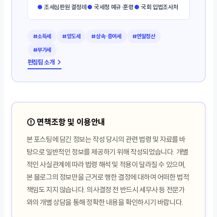
●
조세심판원 결정례
●
국세청 예규·훈령
●
국회 입법조사처
#소득세
#양도세
#상속·증여세
#연말정산
#부가세
편집팀 소개 →
⚠️ 면책조항 및 이용안내
본 포스팅에 담긴 정보는 작성 당시의 관련 법령 및 자료를 바
탕으로 일반적인 정보를 제공하기 위해 작성되었습니다. 개별
적인 사실관계에 따라 법령 해석 및 적용이 달라질 수 있으며,
본 블로그의 정보만을 근거로 행한 결정에 대하여 어떠한 법적
책임도 지지 않습니다. 의사결정 전 반드시 세무사 등 전문가
와의 개별 상담을 통해 정확한 내용을 확인하시기 바랍니다.