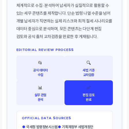
체계적으로 수집·분석하여 납세자가 실질적으로 활용할 수
있는 세무 콘텐츠를 제작합니다. 단순 법령 나열 수준을 넘어
개별 납세자가 직면하는 실제 리스크와 최적 절세 시나리오를
데이터 중심으로 분석하며, 모든 콘텐츠는 다단계 편집
검토와 공식 출처 교차검증을 완료한 후 게재됩니다.
EDITORIAL REVIEW PROCESS
📂
🔍
공식 데이터
세법 기준
수집
교차검증
📊
✅
실무 관점
편집 검토
분석
완료
OFFICIAL DATA SOURCES
●
국세청 법령정보시스템
●
기획재정부 세법개정안