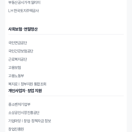
부동산공시가격 알리미
LH 한국토지주택공사
사회보험·연말정산
국민연금공단
국민건강보험공단
근로복지공단
고용보험
고용노동부
복지로 | 정부지원 통합조회
개인사업자·창업 지원
중소벤처기업부
소상공인시장진흥공단
기업마당 | 창업·정책자금 정보
창업진흥원