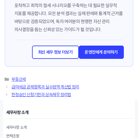
포착하고 최적의 절세 시나리오를 구축하는 데 필요한 실무적
지표를 제공합니다. 모든 분석 결과는 실제 판례와 통계적 근거를
바탕으로 검증되었으며, 독자 여러분의 현명한 자산 관리
의사결정을 돕는 신뢰성 있는 가이드가 될 것입니다.
최신 세무 정보 더보기
운영진에게 문의하기
카
부동산세
테
급여세금 공제항목과 실수령액 계산법 정리
고
한정승인 신청기한과 상속채무 정리법
리
세무사랑 소개
세무사랑 소개
면책조항