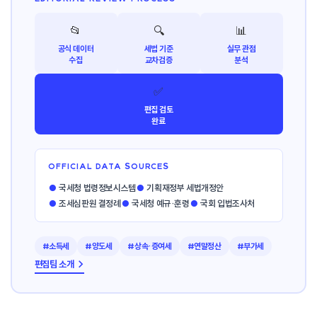
📂
🔍
📊
공식 데이터
세법 기준
실무 관점
수집
교차검증
분석
✅
편집 검토
완료
OFFICIAL DATA SOURCES
●
국세청 법령정보시스템
●
기획재정부 세법개정안
●
조세심판원 결정례
●
국세청 예규·훈령
●
국회 입법조사처
#소득세
#양도세
#상속·증여세
#연말정산
#부가세
편집팀 소개 →