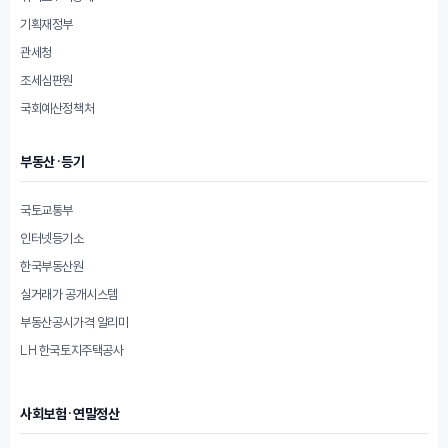
기획재정부
관세청
조세심판원
국회예산정책처
부동산·등기
국토교통부
인터넷등기소
한국부동산원
실거래가 공개시스템
부동산공시가격 알리미
LH 한국토지주택공사
사회보험·연말정산