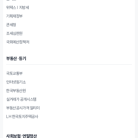
위택스 | 지방세
기획재정부
관세청
조세심판원
국회예산정책처
부동산·등기
국토교통부
인터넷등기소
한국부동산원
실거래가 공개시스템
부동산공시가격 알리미
LH 한국토지주택공사
사회보험·연말정산