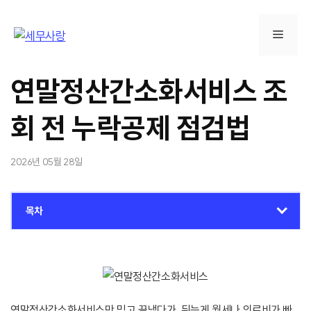
컨
텐
메
츠
로
뉴
건
연말정산간소화서비스 조
너
뛰
회 전 누락공제 점검법
기
2026년 05월 28일
목차
연말정산간소화서비스만 믿고 끝냈다가, 뒤늦게 월세나 의료비가 빠