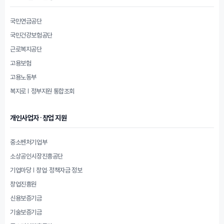
국민연금공단
국민건강보험공단
근로복지공단
고용보험
고용노동부
복지로 | 정부지원 통합조회
개인사업자·창업 지원
중소벤처기업부
소상공인시장진흥공단
기업마당 | 창업·정책자금 정보
창업진흥원
신용보증기금
기술보증기금