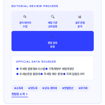
EDITORIAL REVIEW PROCESS
📂
🔍
📊
공식 데이터
세법 기준
실무 관점
수집
교차검증
분석
✅
편집 검토
완료
OFFICIAL DATA SOURCES
●
국세청 법령정보시스템
●
기획재정부 세법개정안
●
조세심판원 결정례
●
국세청 예규·훈령
●
국회 입법조사처
#소득세
#양도세
#상속·증여세
#연말정산
#부가세
편집팀 소개 →