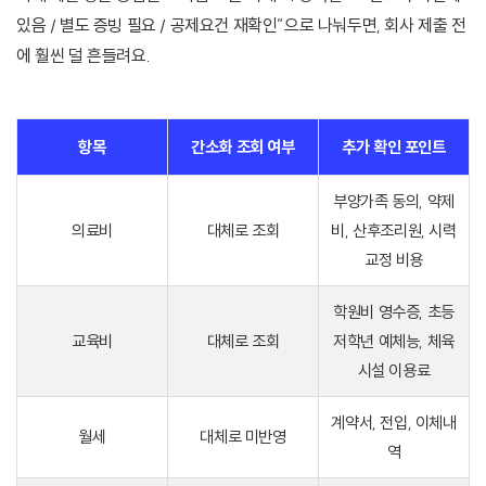
있음 / 별도 증빙 필요 / 공제요건 재확인”으로 나눠두면, 회사 제출 전
에 훨씬 덜 흔들려요.
항목
간소화 조회 여부
추가 확인 포인트
부양가족 동의, 약제
의료비
대체로 조회
비, 산후조리원, 시력
교정 비용
학원비 영수증, 초등
교육비
대체로 조회
저학년 예체능, 체육
시설 이용료
계약서, 전입, 이체내
월세
대체로 미반영
역