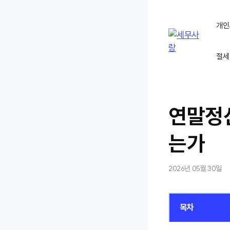
컨
텐
개인
츠
로
절세
건
너
뛰
기
연말정
는가
2026년 05월 30일
목차