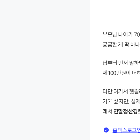
부모님 나이가 7
궁금한 게 딱 하
답부터 먼저 말하
제 100만원이 더
다만 여기서 헷갈
가?” 싶지만, 
래서
연말정산경
홈택스로그인