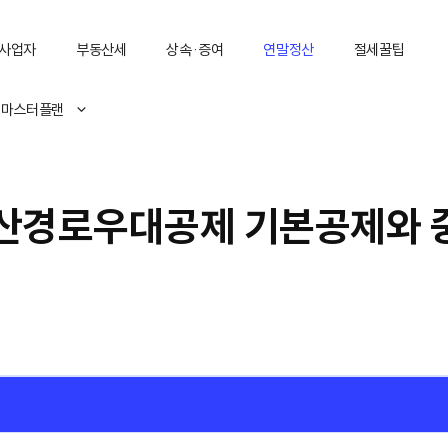
사업자
부동산세
상속·증여
연말정산
절세꿀팁
 마스터플랜
산경로우대공제 기본공제와 