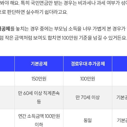
져봐야 해요. 특히 국민연금만 받는 경우는 비과세나 과세 여부가 섞
으로 판단하면 실수하기 쉽더라고요.
대공제
를 놓치는 경우 중에는 부모님 소득을 너무 가볍게 본 경우가 
럼 작은 금액처럼 보여도 합치면 100만원 기준을 넘길 수 있거든요
기본공제
경로우대 추가공제
150만원
100만원
만 60세 이상 직계존속
만 70세 이상
기본공
등
연간 소득금액 100만원
동일
기본
이하