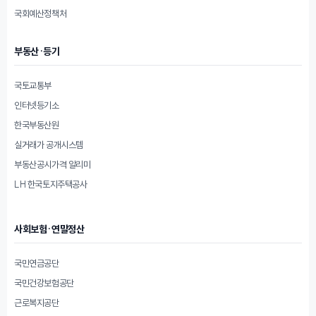
국회예산정책처
부동산·등기
국토교통부
인터넷등기소
한국부동산원
실거래가 공개시스템
부동산공시가격 알리미
LH 한국토지주택공사
사회보험·연말정산
국민연금공단
국민건강보험공단
근로복지공단