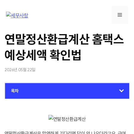
컨
텐
메
츠
로
뉴
건
연말정산환급계산 홈택스
너
뛰
예상세액 확인법
기
2026년 05월 22일
목차
연말정산환급계산은 막연하게 기다리면 답이 안 나오더라고요. 급여