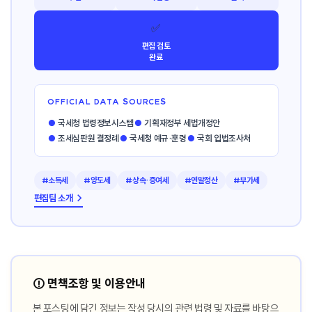
✅
편집 검토
완료
OFFICIAL DATA SOURCES
●
국세청 법령정보시스템
●
기획재정부 세법개정안
●
조세심판원 결정례
●
국세청 예규·훈령
●
국회 입법조사처
#소득세
#양도세
#상속·증여세
#연말정산
#부가세
편집팀 소개 →
⚠️ 면책조항 및 이용안내
본 포스팅에 담긴 정보는 작성 당시의 관련 법령 및 자료를 바탕으