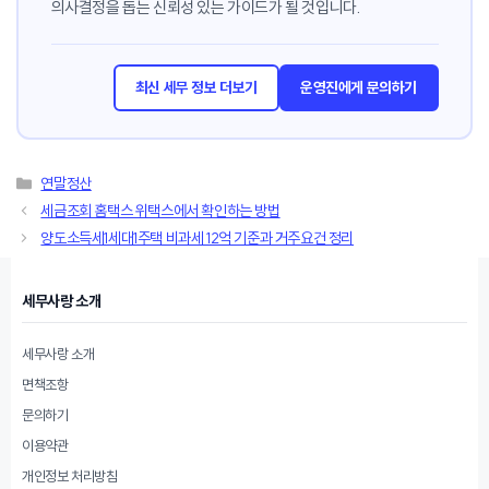
의사결정을 돕는 신뢰성 있는 가이드가 될 것입니다.
최신 세무 정보 더보기
운영진에게 문의하기
카
연말정산
테
세금조회 홈택스 위택스에서 확인하는 방법
고
양도소득세1세대1주택 비과세 12억 기준과 거주요건 정리
리
세무사랑 소개
세무사랑 소개
면책조항
문의하기
이용약관
개인정보 처리방침