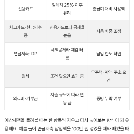
임계치 25% 이후
신용카드
총급여 대비 사용액
유리
체크카드·현금영수
신용카드보다 공제율
사용 비중 조정
증
높음
세액공제라 체감 빠
연금저축·IRP
납입 한도 확인
름
무주택·계약·주소 요
월세
조건 맞으면 효과 큼
건
지출 규모에 따라 변
의료비·기부금
증빙 누락 여부
동 큼
예상세액을 돌려볼 때는 한 항목씩 지우고 다시 넣어보는 방식이 꽤 유
용해요. 예를 들어 연금저축 납입액을 100만 원 넣었을 때와 빼봤을 때