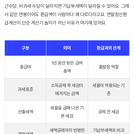
근수당, 비과세 수당이 달라지면 기납부세액이 달라질 수 있어요. 그래
서 같은 연봉이어도 환급액이 사람마다 꽤 다르더라고요. 연말정산환
급계산이 단순 계산기 놀이가 아닌 이유가 여기에 있어요.
구분
의미
환급과의 관계
1년 동안 받은 급여
총급여
출발점 역할
총액
소득공제 후 세금이
세율이 적용되는 기
과세표준
매겨지는 금액
준
세율을 곱해 나온 기
산출세액
공제 전 세금
본 세금
세액공제까지 반영한
기납부세액과 비교