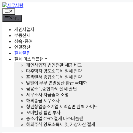
컨
텐
메
뉴
츠
메뉴
로
건
개인사업자
너
부동산세
뛰
상속·증여
기
연말정산
절세꿀팁
절세 마스터플랜
개인사업자 법인전환 세금 비교
다주택자 양도소득세 절세 전략
프리랜서 종합소득세 절세 전략
맞벌이 부부 연말정산 환급 극대화
금융소득종합과세 절세 꿀팁
세무조사 자금출처 소명
해외송금 세무조사
청년창업중소기업 세액감면 완벽 가이드
꼬마빌딩 법인 투자
중소기업 CEO 절세 마스터플랜
해외주식 양도소득세 및 가상자산 절세