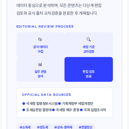
데이터 중심으로 분석하며, 모든 콘텐츠는 다단계 편집
검토와 공식 출처 교차검증을 완료한 후 게재됩니다.
EDITORIAL REVIEW PROCESS
📂
🔍
공식 데이터
세법 기준
수집
교차검증
📊
✅
실무 관점
편집 검토
분석
완료
OFFICIAL DATA SOURCES
●
국세청 법령정보시스템
●
기획재정부 세법개정안
●
조세심판원 결정례
●
국세청 예규·훈령
●
국회 입법조사처
#소득세
#양도세
#상속·증여세
#연말정산