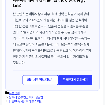
세무사랑 데이터 전략 분석팀 (Tax Strategy
Lab)
본 콘텐츠는
세무사랑
의 세무·회계 전략 분석팀이 국세청의
최신 예규와 2026년도 개정 세법 데이터를 심층 분석하여
작성한 전문 리포트입니다. 단순히 법령을 나열하는 수준을
넘어, 개별 사업자와 자산가가 직면할 수 있는 잠재적 세무
리스크를 사전에 포착하고 최적의 절세 시나리오를 구축하는
데 필요한 실무적 지표를 제공합니다. 모든 분석 결과는 실제
판례와 통계적 근거를 바탕으로 검증되었으며, 독자 여러분의
현명한 자산 관리 의사결정을 돕는 신뢰성 있는 가이드가 될
것입니다.
최신 세무 정보 더보기
운영진에게 문의하기
카
부동산세
테
상속세 연부연납 이자 절감법
고
압류전 즉시납부 대출신청법