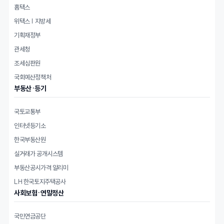
홈택스
위택스 | 지방세
기획재정부
관세청
조세심판원
국회예산정책처
부동산·등기
국토교통부
인터넷등기소
한국부동산원
실거래가 공개시스템
부동산공시가격 알리미
LH 한국토지주택공사
사회보험·연말정산
국민연금공단