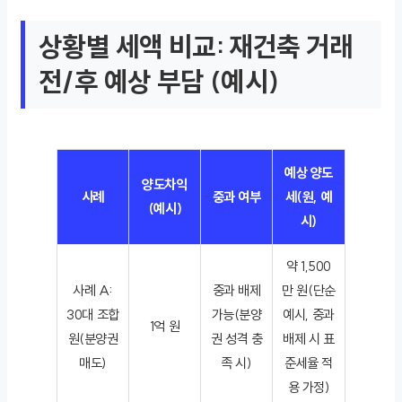
상황별 세액 비교: 재건축 거래
전/후 예상 부담 (예시)
예상 양도
양도차익
사례
중과 여부
세(원, 예
(예시)
시)
약 1,500
사례 A:
중과 배제
만 원(단순
30대 조합
가능(분양
예시, 중과
1억 원
원(분양권
권 성격 충
배제 시 표
매도)
족 시)
준세율 적
용 가정)