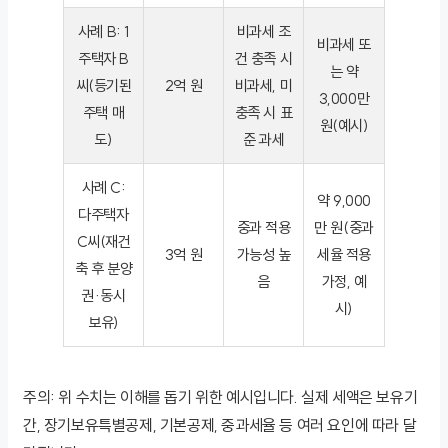
사례 B: 1
비과세 조
비과세 또
주택자 B
건 충족 시
는 약
씨(등기된
2억 원
비과세, 미
3,000만
주택 매
충족 시 표
원(예시)
도)
준 과세
사례 C:
약 9,000
다주택자
중과 적용
만 원(중과
C씨(재건
3억 원
가능성 높
세율 적용
축 후 분양
음
가정, 예
권·동시
시)
보유)
주의: 위 수치는 이해를 돕기 위한 예시입니다. 실제 세액은 보유기
간, 장기보유특별공제, 기본공제, 중과세율 등 여러 요인에 따라 달