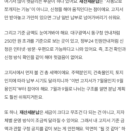
여기서 많이 헷갈리는 부분이 하나 있어요.
재산세분납
은 “자동으로
쪼개지는 기능”이 아니고, 신청을 해야 움직인다는 점이에요. 고지서
만 받아놓고 가만히 있으면 그냥 일반 납부로 넘어가버리기 쉬워요.
그리고 기준 금액도 눈여겨봐야 해요. 대구광역시 동구청 안내처럼
250만 원 초과를 기준으로 보는 곳이 있고, 정부24 민원안내처럼 신
청은 인터넷·방문·우편으로 가능하다고 나와 있어요. 즉, 조건 확인과
신청 방식 확인을 같이 해야 헛걸음이 없어요.
고지서에서 먼저 볼 건 총 세액이에요. 주택분인지, 건축물인지, 토지
인지에 따라 납부 시기도 달라지니까 “이번 고지서가 7월용인지 9월
용인지”부터 잡아야 해요. 7월과 9월로 나뉘는 구조를 알면 분납 계획
도 훨씬 쉬워지거든요.
또 하나,
재산세분납
은 세금이 크다고 무조건 다 되는 건 아니고, 지자
체별 운영 방식이 조금씩 달라질 수 있어요. 그래서 내 고지서 기준 금
액과 관할 구청 공지를 같이 보는 게 안전해요. 막연히 “될 것 같아” 하