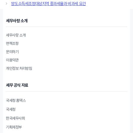
고
양도소득세조정대상지역 중과세율과 비과세 요건
리
세무사랑 소개
세무사랑 소개
면책조항
문의하기
이용약관
개인정보 처리방침
세무 공식 자료
국세청 홈택스
국세청
한국세무사회
기획재정부