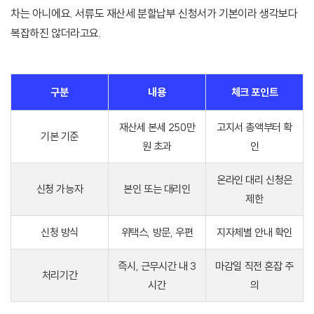
차는 아니에요. 서류도 재산세 분할납부 신청서가 기본이라 생각보다
복잡하진 않더라고요.
구분
내용
체크 포인트
재산세 본세 250만
고지서 총액부터 확
기본 기준
원 초과
인
온라인 대리 신청은
신청 가능자
본인 또는 대리인
제한
신청 방식
위택스, 방문, 우편
지자체별 안내 확인
즉시, 근무시간 내 3
마감일 직전 혼잡 주
처리기간
시간
의