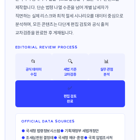
제작합니다. 단순 법령 나열 수준을 넘어 개별 납세자가
직면하는 실제 리스크와 최적 절세 시나리오를 데이터 중심으로
분석하며, 모든 콘텐츠는 다단계 편집 검토와 공식 출처
교차검증을 완료한 후 게재됩니다.
EDITORIAL REVIEW PROCESS
📂
🔍
📊
공식 데이터
세법 기준
실무 관점
수집
교차검증
분석
✅
편집 검토
완료
OFFICIAL DATA SOURCES
●
국세청 법령정보시스템
●
기획재정부 세법개정안
●
조세심판원 결정례
●
국세청 예규·훈령
●
국회 입법조사처