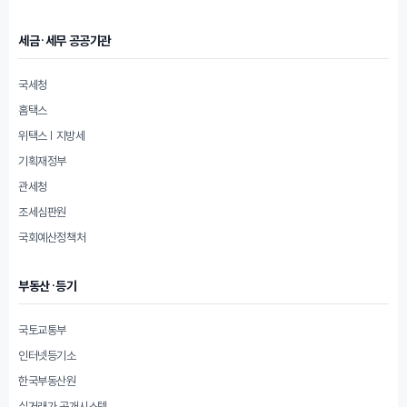
세금·세무 공공기관
국세청
홈택스
위택스 | 지방세
기획재정부
관세청
조세심판원
국회예산정책처
부동산·등기
국토교통부
인터넷등기소
한국부동산원
실거래가 공개시스템