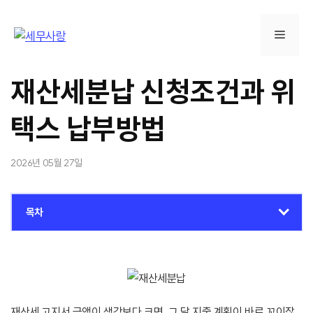
컨
텐
메
츠
로
뉴
건
재산세분납 신청조건과 위
너
뛰
택스 납부방법
기
2026년 05월 27일
목차
재산세 고지서 금액이 생각보다 크면, 그 달 지출 계획이 바로 꼬이잖