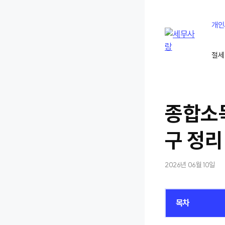
컨
텐
개인
츠
로
절세
건
너
뛰
기
종합소
구 정리
2026년 06월 10일
목차