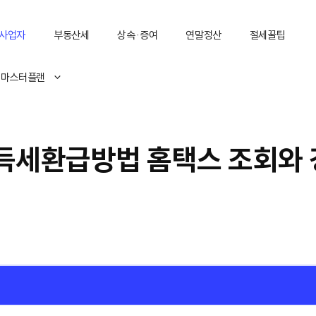
사업자
부동산세
상속·증여
연말정산
절세꿀팁
 마스터플랜
득세환급방법 홈택스 조회와