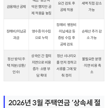
예금·증권 파
요건 검토 후
세액 직접 감소
금융재산 공제
악은 했지만 공
공제 적용
가능
제 적용을 놓침
장례비·병원비
장례비/미납공
영수증 미수집
·미납세금 등
순재산 추가 감
과금
으로 누락
증빙 수집 후
소 가능
공제 검토
상속인 간 합의
정산 시나리오
정산 방식(주
불필요한 분쟁
지연으로 비용
를 먼저 정하고
택 처분/상환/
·지연 비용 축
증가·소명 부
서류를 그에 맞
인수)
소
담 확대
춰 정리
2026년 3월 주택연금 ‘상속세 절