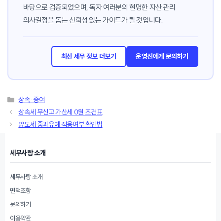
바탕으로 검증되었으며, 독자 여러분의 현명한 자산 관리
의사결정을 돕는 신뢰성 있는 가이드가 될 것입니다.
최신 세무 정보 더보기
운영진에게 문의하기
카
상속·증여
테
상속세 무신고 가산세 0원 조건표
고
양도세 중과유예 적용여부 확인법
리
세무사랑 소개
세무사랑 소개
면책조항
문의하기
이용약관