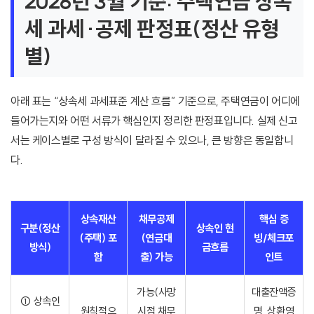
2026년 3월 기준: 주택연금 상속
세 과세·공제 판정표(정산 유형
별)
아래 표는 “상속세 과세표준 계산 흐름” 기준으로, 주택연금이 어디에
들어가는지와 어떤 서류가 핵심인지 정리한 판정표입니다. 실제 신고
서는 케이스별로 구성 방식이 달라질 수 있으나, 큰 방향은 동일합니
다.
상속재산
채무공제
핵심 증
구분(정산
상속인 현
(주택) 포
(연금대
빙/체크포
방식)
금흐름
함
출) 가능
인트
가능(사망
대출잔액증
① 상속인
원칙적으
시점 채무
명, 상환영