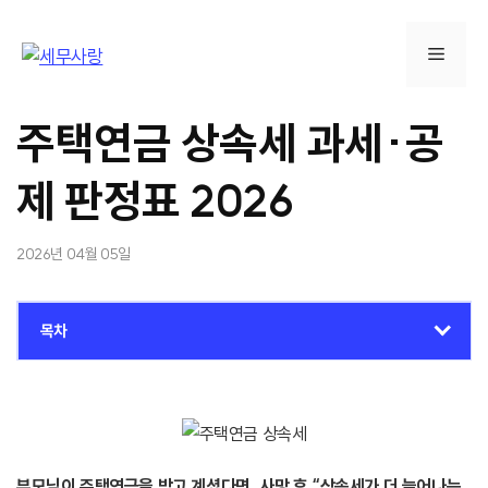
컨
텐
메
츠
로
뉴
건
주택연금 상속세 과세·공
너
뛰
제 판정표 2026
기
2026년 04월 05일
목차
부모님이 주택연금을 받고 계셨다면, 사망 후 “상속세가 더 늘어나는