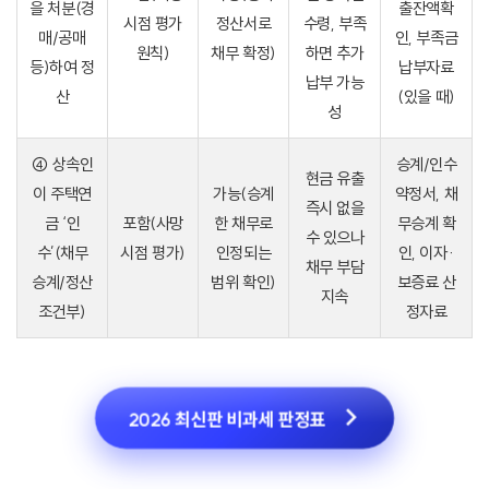
을 처분(경
출잔액확
시점 평가
정산서로
수령, 부족
매/공매
인, 부족금
원칙)
채무 확정)
하면 추가
등)하여 정
납부자료
납부 가능
산
(있을 때)
성
④ 상속인
승계/인수
현금 유출
이 주택연
가능(승계
약정서, 채
즉시 없을
금 ‘인
포함(사망
한 채무로
무승계 확
수 있으나
수’(채무
시점 평가)
인정되는
인, 이자·
채무 부담
승계/정산
범위 확인)
보증료 산
지속
조건부)
정자료
2026 최신판 비과세 판정표