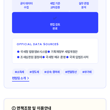
공식 데이터
세법 기준
실무 관점
수집
교차검증
분석
✅
편집 검토
완료
OFFICIAL DATA SOURCES
●
국세청 법령정보시스템
●
기획재정부 세법개정안
●
조세심판원 결정례
●
국세청 예규·훈령
●
국회 입법조사처
#소득세
#양도세
#상속·증여세
#연말정산
#부가세
편집팀 소개 →
⚠️ 면책조항 및 이용안내