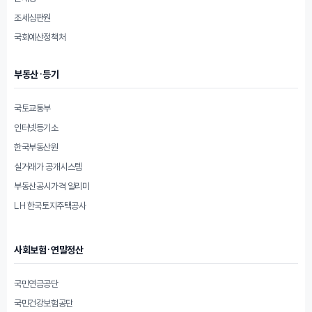
조세심판원
국회예산정책처
부동산·등기
국토교통부
인터넷등기소
한국부동산원
실거래가 공개시스템
부동산공시가격 알리미
LH 한국토지주택공사
사회보험·연말정산
국민연금공단
국민건강보험공단