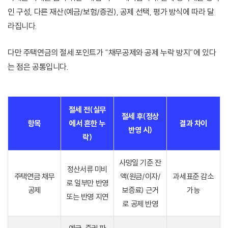
인 구성, 다른 재산(예금/보험/증권), 공제 선택, 평가 방식에 따라 달
라집니다.
다만 주택연금의 절세 포인트가 “채무공제와 공제 누락 방지”에 있다
는 점은 공통입니다.
절세 전(실무
절세 후(정상
항목
에서 흔한 누
결과 차이
반영 시)
락)
사망일 기준 잔
정산서류 미비
주택연금 채무
액(원금/이자/
과세표준 감소
로 일부만 반영
공제
보증료) 근거
가능
또는 반영 지연
로 공제 반영