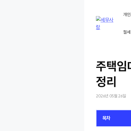
컨
텐
개인
츠
로
절세
건
너
뛰
기
주택임
정리
2026년 05월 26일
목차