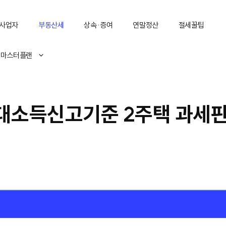
사업자
부동산세
상속·증여
연말정산
절세꿀팁
 마스터플랜
대소득신고기준 2주택 과세판