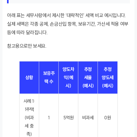
아래 표는 세무사랑에서 제시한 ‘대략적인’ 세액 비교 예시입니다.
실제 세액은 각종 공제, 손금산입 항목, 보유기간, 가산세 적용 여부
등에 따라 달라집니다.
참고용으로만 보세요.
양도차
추정
추정
보유주
상황
익(예
세율
양도세
택 수
시)
(예시)
(예시)
사례 1:
1주택
(비과
1
5억원
비과세
0원
세 충
족)