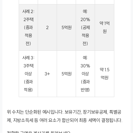
사례 2:
예:
2주택
20%
약 1억
(중과
2
5억원
(공제
원
적용
적용
전)
전)
사례 3:
예:
3주택
30%
약 1.5
이상
3+
5억원
이상
억원
(중과
(중과
적용)
반영)
위 수치는 단순화된 예시입니다. 보유기간, 장기보유공제, 특별공
제, 지방소득세 등 여러 요소가 합산되어 최종 세액이 결정됩니다.