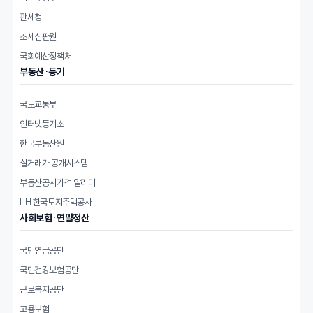
관세청
조세심판원
국회예산정책처
부동산·등기
국토교통부
인터넷등기소
한국부동산원
실거래가 공개시스템
부동산공시가격 알리미
LH 한국토지주택공사
사회보험·연말정산
국민연금공단
국민건강보험공단
근로복지공단
고용보험