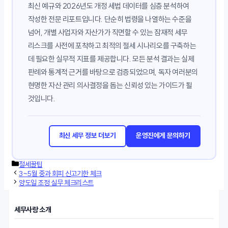
최신 예규와 2026년도 개정 세법 데이터를 심층 분석하여
작성한 전문 리포트입니다. 단순히 법령을 나열하는 수준을
넘어, 개별 사업자와 자산가가 직면할 수 있는 잠재적 세무
리스크를 사전에 포착하고 최적의 절세 시나리오를 구축하는
데 필요한 실무적 지표를 제공합니다. 모든 분석 결과는 실제
판례와 통계적 근거를 바탕으로 검증되었으며, 독자 여러분의
현명한 자산 관리 의사결정을 돕는 신뢰성 있는 가이드가 될
것입니다.
최신 세무 정보 더보기
운영진에게 문의하기
카
절세꿀팁
테
3~5월 중과 회피 신고기한 체크
고
양도일 조정 실무 체크리스트
리
세무사랑 소개