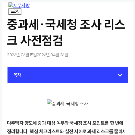
컨
텐
메
뉴
츠
중과세·국세청 조사 리스
로
건
너
크 사전점검
뛰
기
2026년 06월 15일
2026년 04월 26일
목차
다주택자 양도세 중과 대상 여부와 국세청 조사 포인트를 한 번에
정리합니다. 핵심 체크리스트와 실전 사례로 과세 리스크를 줄이세