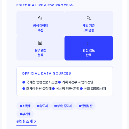
EDITORIAL REVIEW PROCESS
📂
🔍
공식 데이터
세법 기준
수집
교차검증
📊
✅
실무 관점
편집 검토
분석
완료
OFFICIAL DATA SOURCES
●
국세청 법령정보시스템
●
기획재정부 세법개정안
●
조세심판원 결정례
●
국세청 예규·훈령
●
국회 입법조사처
#소득세
#양도세
#상속·증여세
#연말정산
#부가세
편집팀 소개 →