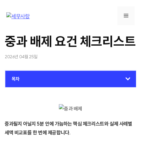
컨
텐
메
츠
로
뉴
건
중과 배제 요건 체크리스트
너
뛰
2026년 04월 25일
기
목차
중과될지 아닐지 5분 안에 가늠하는 핵심 체크리스트와 실제 사례별
세액 비교표를 한 번에 제공합니다.