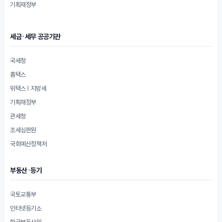
기획재정부
세금·세무 공공기관
국세청
홈택스
위택스 | 지방세
기획재정부
관세청
조세심판원
국회예산정책처
부동산·등기
국토교통부
인터넷등기소
한국부동산원