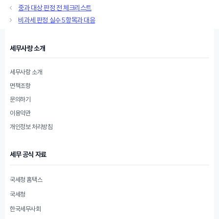
테
중과 대상 판정 전 체크리스트
고
비과세 판정 실수 5항목과 대응
리
세무사랑 소개
세무사랑 소개
면책조항
문의하기
이용약관
개인정보 처리방침
세무 공식 자료
국세청 홈택스
국세청
한국세무사회