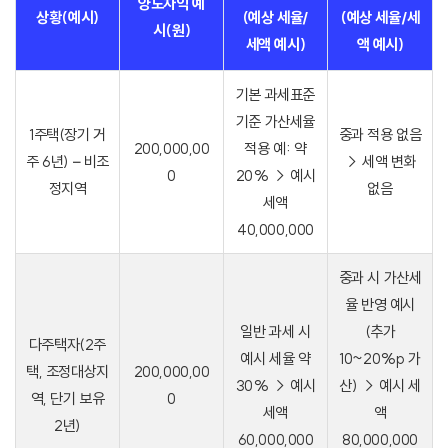
양도차익 예
상황(예시)
(예상 세율/
(예상 세율/세
시(원)
세액 예시)
액 예시)
기본 과세표준
기준 가산세율
1주택(장기 거
중과 적용 없음
200,000,00
적용 예: 약
주 6년) – 비조
→ 세액 변화
0
20% → 예시
정지역
없음
세액
40,000,000
중과 시 가산세
율 반영 예시
일반 과세 시
(추가
다주택자(2주
예시 세율 약
10~20%p 가
택, 조정대상지
200,000,00
30% → 예시
산) → 예시 세
역, 단기 보유
0
세액
액
2년)
60,000,000
80,000,000