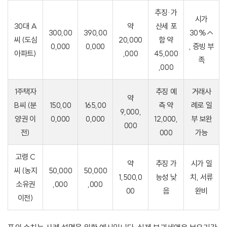
추징·가
시가
30대 A
약
산세 포
300,00
390,00
30%↑
씨 (도심
20,000
함 약
0,000
0,000
, 증빙 부
아파트)
,000
45,000
족
,000
1주택자
추징 예
거래사
약
B씨 (분
150,00
165,00
측 약
례로 일
9,000,
양권 이
0,000
0,000
12,000,
부 보완
000
전)
000
가능
고령 C
약
추징 가
시가 일
씨 (농지
50,000
50,000
1,500,0
능성 낮
치, 서류
소유권
,000
,000
00
음
완비
이전)