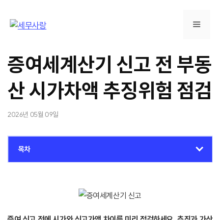
컨
텐
메
츠
로
뉴
건
증여세계산기 신고 전 부동
너
뛰
산 시가차액 추징위험 점검
기
2026년 05월 09일
목차
증여 신고 전에 시가와 신고가액 차이를 미리 점검하세요. 추징과 가산