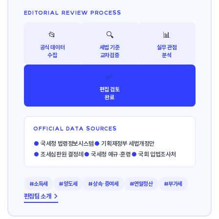
EDITORIAL REVIEW PROCESS
📂
🔍
📊
공식 데이터
세법 기준
실무 관점
수집
교차검증
분석
✅
편집 검토
완료
OFFICIAL DATA SOURCES
●
국세청 법령정보시스템
●
기획재정부 세법개정안
●
조세심판원 결정례
●
국세청 예규·훈령
●
국회 입법조사처
#소득세
#양도세
#상속·증여세
#연말정산
#부가세
편집팀 소개 →