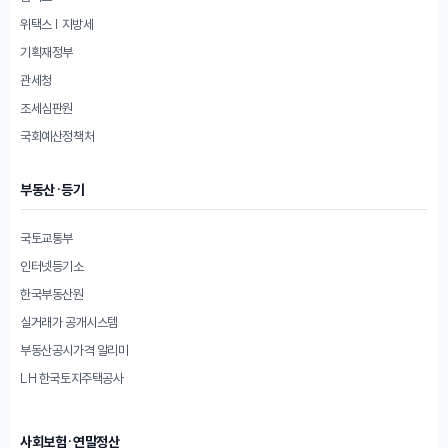
위택스 | 지방세
기획재정부
관세청
조세심판원
국회예산정책처
부동산·등기
국토교통부
인터넷등기소
한국부동산원
실거래가 공개시스템
부동산공시가격 알리미
LH 한국토지주택공사
사회보험·연말정산