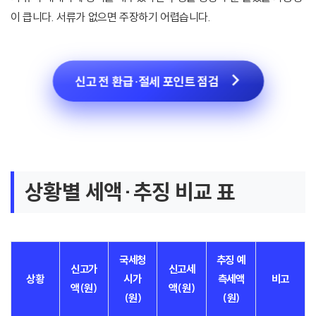
이 큽니다. 서류가 없으면 주장하기 어렵습니다.
신고 전 환급·절세 포인트 점검
상황별 세액·추징 비교 표
국세청
추징 예
신고가
신고세
상황
시가
측세액
비고
액(원)
액(원)
(원)
(원)