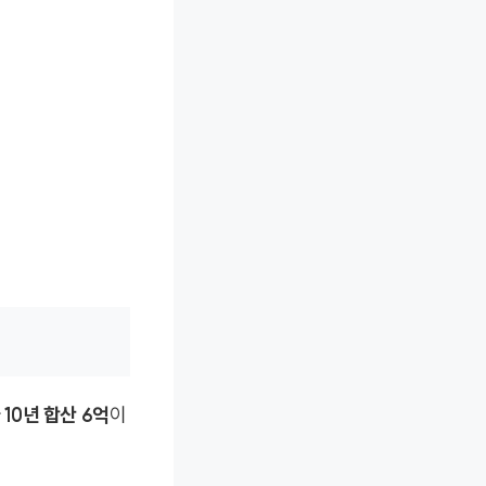
라
10년 합산 6억
이