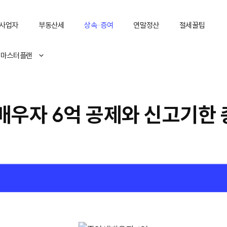
사업자
부동산세
상속·증여
연말정산
절세꿀팁
 마스터플랜
배우자 6억 공제와 신고기한