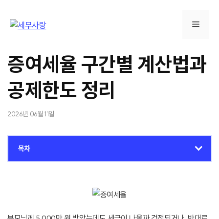
컨
텐
메
츠
로
뉴
건
증여세율 구간별 계산법과
너
뛰
공제한도 정리
기
2026년 06월 11일
목차
부모님께 5,000만 원 받았는데도 세금이 나올까 걱정되거나, 반대로