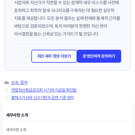
사업자와 자산가가 직면할 수 있는 잠재적 세무 리스크를 사전에
포착하고 최적의 절세 시나리오를 구축하는 데 필요한 실무적
지표를 제공합니다. 모든 분석 결과는 실제 판례와 통계적 근거를
바탕으로 검증되었으며, 독자 여러분의 현명한 자산 관리
의사결정을 돕는 신뢰성 있는 가이드가 될 것입니다.
최신 세무 정보 더보기
운영진에게 문의하기
카
상속·증여
테
연말정산환급금조회 시기와 지급일 확인법
고
홈택스가산세 신고기한과 감면 기준 정리
리
세무사랑 소개
세무사랑 소개