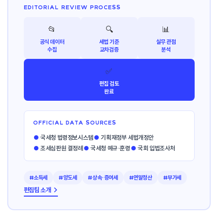
EDITORIAL REVIEW PROCESS
📂
🔍
📊
공식 데이터
세법 기준
실무 관점
수집
교차검증
분석
✅
편집 검토
완료
OFFICIAL DATA SOURCES
●
국세청 법령정보시스템
●
기획재정부 세법개정안
●
조세심판원 결정례
●
국세청 예규·훈령
●
국회 입법조사처
#소득세
#양도세
#상속·증여세
#연말정산
#부가세
편집팀 소개 →