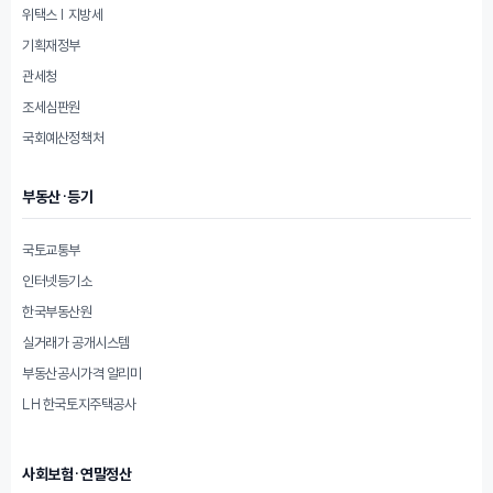
위택스 | 지방세
기획재정부
관세청
조세심판원
국회예산정책처
부동산·등기
국토교통부
인터넷등기소
한국부동산원
실거래가 공개시스템
부동산공시가격 알리미
LH 한국토지주택공사
사회보험·연말정산