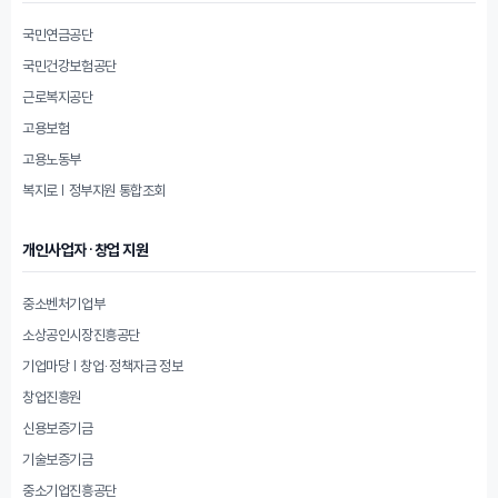
국민연금공단
국민건강보험공단
근로복지공단
고용보험
고용노동부
복지로 | 정부지원 통합조회
개인사업자·창업 지원
중소벤처기업부
소상공인시장진흥공단
기업마당 | 창업·정책자금 정보
창업진흥원
신용보증기금
기술보증기금
중소기업진흥공단