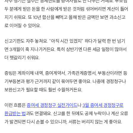
자주 생기는 실수는 공제한도를 증여자별로 안 나누는 거예요. 부모님
두 분에게 받은 돈을 한 사람에게 받은 것처럼 섞어버리면 계산이 틀어
지기 쉬워요. 또 10년 합산을 빼먹고 올해 받은 금액만 보면 과소신고
로 이어질 수 있어요.
신고기한도 자주 놓쳐요. “아직 시간 있겠지” 하다가 달력 한 번 넘기
면 3개월이 훅 지나가거든요. 특히 상반기엔 다른 세금 일정이 많아서
더 헷갈리기 쉬워요.
증빙은 계좌이체 내역, 증여계약서, 가족관계증명서, 부동산이라면 등
기부등본과 평가 근거까지 같이 묶어두면 좋아요. 나중에 경정청구나
보완신고가 필요할 때도 훨씬 수월하거든요.
이런 흐름은
증여세 경정청구 실전가이드
나
3월 증여세 경정청구로
환급받는 법
과도 연결돼요. 신고를 한 뒤에도 공제 누락이나 계산 오류
가 발견되면 다시 손볼 수 있으니까, 서류는 버리지 않는 게 좋아요.