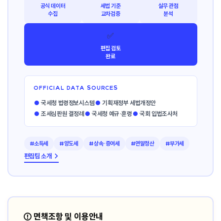
공식 데이터
세법 기준
실무 관점
수집
교차검증
분석
✅
편집 검토
완료
OFFICIAL DATA SOURCES
●
국세청 법령정보시스템
●
기획재정부 세법개정안
●
조세심판원 결정례
●
국세청 예규·훈령
●
국회 입법조사처
#소득세
#양도세
#상속·증여세
#연말정산
#부가세
편집팀 소개 →
⚠️ 면책조항 및 이용안내