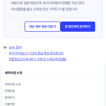
바탕으로 검증되었으며, 독자 여러분의 현명한 자산 관리
의사결정을 돕는 신뢰성 있는 가이드가 될 것입니다.
최신 세무 정보 더보기
운영진에게 문의하기
카
상속·증여
테
부가가치세신고 기간과 환급 핵심 체크포인트
고
연말정산간소화서비스 조회 전 누락공제 점검법
리
세무사랑 소개
세무사랑 소개
면책조항
문의하기
이용약관