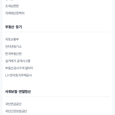
조세심판원
국회예산정책처
부동산·등기
국토교통부
인터넷등기소
한국부동산원
실거래가 공개시스템
부동산공시가격 알리미
LH 한국토지주택공사
사회보험·연말정산
국민연금공단
국민건강보험공단