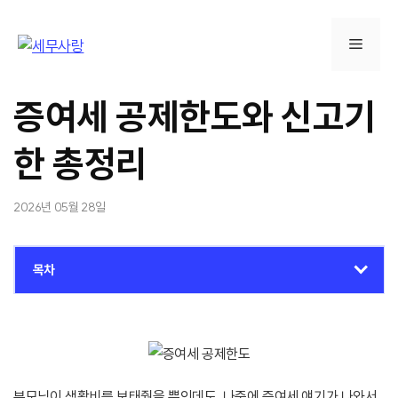
컨
텐
메
츠
로
뉴
건
증여세 공제한도와 신고기
너
뛰
한 총정리
기
2026년 05월 28일
목차
부모님이 생활비를 보태줬을 뿐인데도, 나중에 증여세 얘기가 나와서