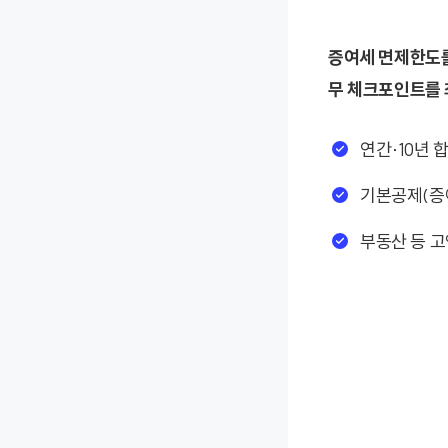
증여세 면제한도를
무 체크포인트를 
연간·10년 
기본공제(증
부동산 등 