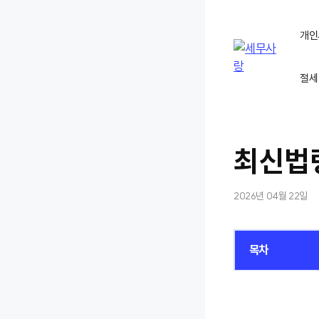
컨
텐
개인
츠
로
절세
건
너
뛰
기
최신법
2026년 04월 22일
목차