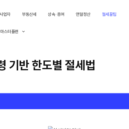
사업자
부동산세
상속·증여
연말정산
절세꿀팁
 마스터플랜
령 기반 한도별 절세법