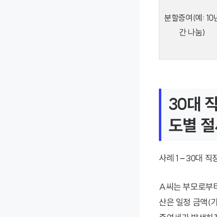
분할증여(예: 10
간 나눔)
30대 
도별 절
사례 1 – 30대
A씨는 부모로부터 
산은 일정 금액(