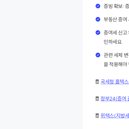
증빙 확보: 
부동산 증여 
증여세 신고 
인하세요.
관련 세제 변
을 적용해야 
🧾
국세청 홈택스
🧾
정부24(증여 
🧾
위택스(지방세