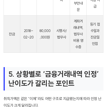
부안내
급
문
계좌거
등기 접
래내역,
2018-
80,000
시행사/
수일과
잔금
법무사
02-20
,000원
법무사
잔금일
비용 영
인접
수증
5. 상황별로 ‘금융거래내역 인정’
난이도가 갈리는 포인트
취득가액은 같은 “이체”라도 어떤 구조로 지급됐는지에 따라 인정 난
이도가 크게 달라집니다.