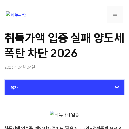
컨
텐
메
츠
로
뉴
건
취득가액 입증 실패 양도세
너
뛰
폭탄 차단 2026
기
2026년 04월 04일
목차
취득가액 영수증·계약서가 없어도 ‘금융거래내역+정황증빙’으로 인