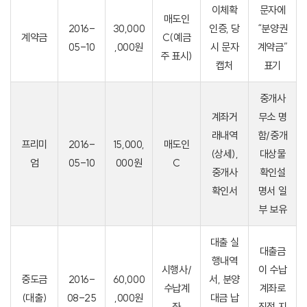
이체확
문자에
매도인
2016-
30,000
인증, 당
“분양권
계약금
C(예금
05-10
,000원
시 문자
계약금”
주 표시)
캡처
표기
중개사
계좌거
무소 명
래내역
함/중개
프리미
2016-
15,000,
매도인
(상세),
대상물
엄
05-10
000원
C
중개사
확인설
확인서
명서 일
부 보유
대출 실
대출금
행내역
시행사/
이 수납
중도금
2016-
60,000
서, 분양
수납계
계좌로
(대출)
08-25
,000원
대금 납
좌
직접 지