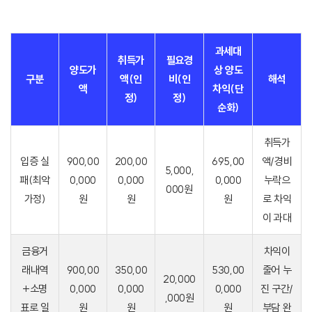
과세대
취득가
필요경
양도가
상 양도
구분
액(인
비(인
해석
액
차익(단
정)
정)
순화)
취득가
입증 실
900,00
200,00
695,00
액/경비
5,000,
패(최악
0,000
0,000
0,000
누락으
000원
가정)
원
원
원
로 차익
이 과대
금융거
차익이
래내역
900,00
350,00
530,00
줄어 누
20,000
+소명
0,000
0,000
0,000
진 구간/
,000원
표로 일
원
원
원
부담 완