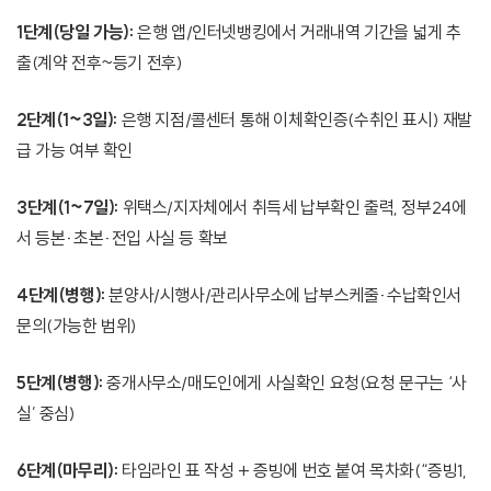
1단계(당일 가능):
은행 앱/인터넷뱅킹에서 거래내역 기간을 넓게 추
출(계약 전후~등기 전후)
2단계(1~3일):
은행 지점/콜센터 통해 이체확인증(수취인 표시) 재발
급 가능 여부 확인
3단계(1~7일):
위택스/지자체에서 취득세 납부확인 출력, 정부24에
서 등본·초본·전입 사실 등 확보
4단계(병행):
분양사/시행사/관리사무소에 납부스케줄·수납확인서
문의(가능한 범위)
5단계(병행):
중개사무소/매도인에게 사실확인 요청(요청 문구는 ‘사
실’ 중심)
6단계(마무리):
타임라인 표 작성 + 증빙에 번호 붙여 목차화(“증빙1,