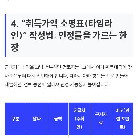
4. “취득가액 소명표(타임라
인)” 작성법: 인정률을 가르는 한
장
금융거래내역을 그냥 첨부하면 검토자는 “그래서 이게 취득대금이 맞
나요?”부터 다시 확인해야 합니다. 따라서 아래 항목을 표로 만들어
제출하면, 검토 동선이 짧아져 인정 가능성이 높아집니다.
지급처
비고(연
근거자
구분
날짜
금액
(수취
결 포인
료
인)
트)