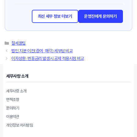
최신 세무 정보 더보기
운영진에게 문의하기
카
절세꿀팁
테
법인 지분 이전(증여·매각) 세부담 비교
고
이자상환·변동금리 발생시 공제 적용시점 비교
리
세무사랑 소개
세무사랑 소개
면책조항
문의하기
이용약관
개인정보 처리방침