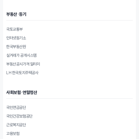
부동산·등기
국토교통부
인터넷등기소
한국부동산원
실거래가 공개시스템
부동산공시가격 알리미
LH 한국토지주택공사
사회보험·연말정산
국민연금공단
국민건강보험공단
근로복지공단
고용보험