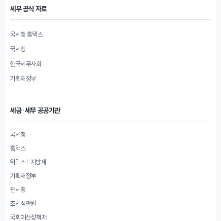
세무 공식 자료
국세청 홈택스
국세청
한국세무사회
기획재정부
세금·세무 공공기관
국세청
홈택스
위택스 | 지방세
기획재정부
관세청
조세심판원
국회예산정책처