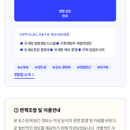
✅
편집 검토
완료
OFFICIAL DATA SOURCES
●
국세청 법령정보시스템
●
기획재정부 세법개정안
●
조세심판원 결정례
●
국세청 예규·훈령
●
국회 입법조사처
#소득세
#양도세
#상속·증여세
#연말정산
#부가세
편집팀 소개 →
⚠️ 면책조항 및 이용안내
본 포스팅에 담긴 정보는 작성 당시의 관련 법령 및 자료를 바탕으
로 일반적인 정보를 제공하기 위해 작성되었습니다. 개별적인 사