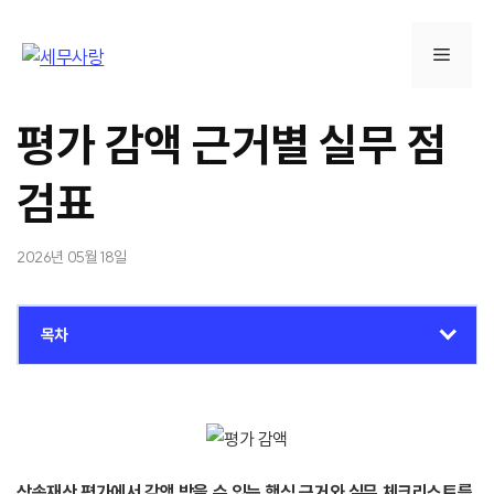
컨
텐
메
츠
로
뉴
건
평가 감액 근거별 실무 점
너
뛰
검표
기
2026년 05월 18일
목차
상속재산 평가에서 감액 받을 수 있는 핵심 근거와 실무 체크리스트를