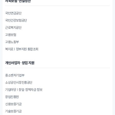
사회보험·연말정산
국민연금공단
국민건강보험공단
근로복지공단
고용보험
고용노동부
복지로 | 정부지원 통합조회
개인사업자·창업 지원
중소벤처기업부
소상공인시장진흥공단
기업마당 | 창업·정책자금 정보
창업진흥원
신용보증기금
기술보증기금