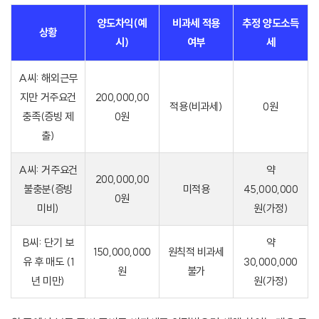
양도차익(예
비과세 적용
추정 양도소득
상황
시)
여부
세
A씨: 해외근무
지만 거주요건
200,000,00
적용(비과세)
0원
충족(증빙 제
0원
출)
A씨: 거주요건
약
200,000,00
불충분(증빙
미적용
45,000,000
0원
미비)
원(가정)
B씨: 단기 보
약
150,000,000
원칙적 비과세
유 후 매도 (1
30,000,000
원
불가
년 미만)
원(가정)