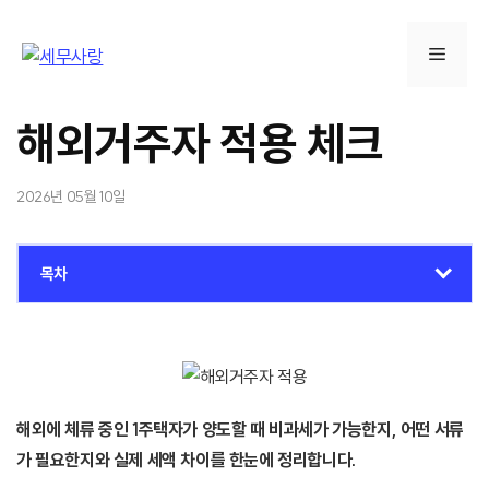
컨
텐
메
츠
로
뉴
건
해외거주자 적용 체크
너
뛰
2026년 05월 10일
기
목차
해외에 체류 중인 1주택자가 양도할 때 비과세가 가능한지, 어떤 서류
가 필요한지와 실제 세액 차이를 한눈에 정리합니다.