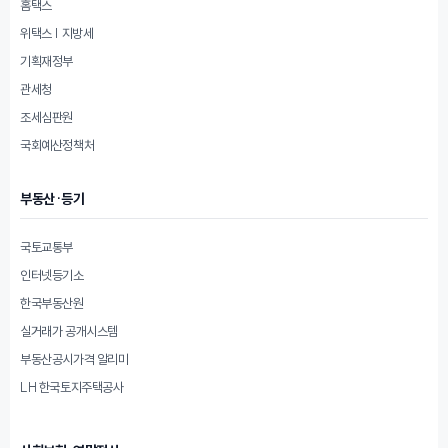
홈택스
위택스 | 지방세
기획재정부
관세청
조세심판원
국회예산정책처
부동산·등기
국토교통부
인터넷등기소
한국부동산원
실거래가 공개시스템
부동산공시가격 알리미
LH 한국토지주택공사