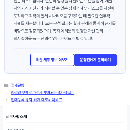
전문 리포트입니다. 단순히 법령을 나열하는 수준을 넘어, 개별
사업자와 자산가가 직면할 수 있는 잠재적 세무 리스크를 사전에
포착하고 최적의 절세 시나리오를 구축하는 데 필요한 실무적
지표를 제공합니다. 모든 분석 결과는 실제 판례와 통계적 근거를
바탕으로 검증되었으며, 독자 여러분의 현명한 자산 관리
의사결정을 돕는 신뢰성 있는 가이드가 될 것입니다.
최신 세무 정보 더보기
운영진에게 문의하기
카
절세꿀팁
테
입력값 오류로 가산세 부과되는 4가지 실수
고
임대등록 유지·해제 매도세액 비교
리
세무사랑 소개