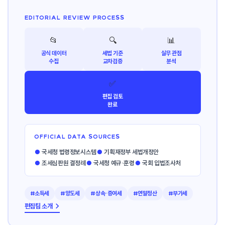
EDITORIAL REVIEW PROCESS
📂
🔍
📊
공식 데이터
세법 기준
실무 관점
수집
교차검증
분석
✅
편집 검토
완료
OFFICIAL DATA SOURCES
●
국세청 법령정보시스템
●
기획재정부 세법개정안
●
조세심판원 결정례
●
국세청 예규·훈령
●
국회 입법조사처
#소득세
#양도세
#상속·증여세
#연말정산
#부가세
편집팀 소개 →