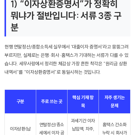
1) “이자상환증명서”가 정확히
뭐냐가 절반입니다: 서류 3종 구
분
현행 연말정산/종합소득세 실무에서 ‘대출이자 증명서’라고 뭉뚱그려
부르지만, 실제로는 은행·회사·홈택스가 기대하는 서류가 다를 수 있
습니다. 세무사랑에서 정리한 체감상 가장 흔한 착각은 “원리금 상환
내역서”를 “이자상환증명서”로 동일시하는 것입니다.
핵심 기재 항
자주 생기는
구분
주로 쓰는 곳
목
문제
과세기간 이자
연말정산/종소
홈택스 간소화
이자상환(납
납입액, 차주,
세에서 이자 공
누락 시 회사가