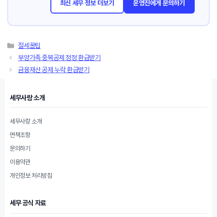
최신 세무 정보 더보기
운영진에게 문의하기
카
절세꿀팁
테
부양가족 중복공제 정정 환급받기
고
금융재산 공제 누락 환급받기
리
세무사랑 소개
세무사랑 소개
면책조항
문의하기
이용약관
개인정보 처리방침
세무 공식 자료