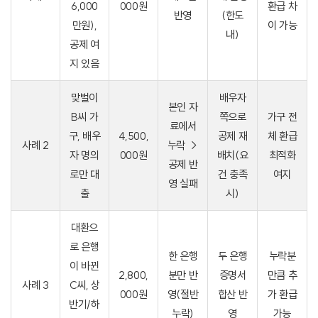
6,000
000원
환급 차
반영
(한도
만원),
이 가능
내)
공제 여
지 있음
맞벌이
배우자
본인 자
B씨 가
쪽으로
가구 전
료에서
구, 배우
4,500,
공제 재
체 환급
사례 2
누락 →
자 명의
000원
배치(요
최적화
공제 반
로만 대
건 충족
여지
영 실패
출
시)
대환으
로 은행
한 은행
두 은행
누락분
이 바뀐
2,800,
분만 반
증명서
만큼 추
사례 3
C씨, 상
000원
영(절반
합산 반
가 환급
반기/하
누락)
영
가능