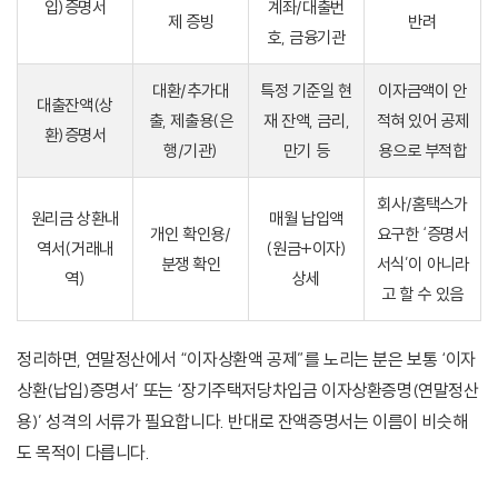
입)증명서
계좌/대출번
제 증빙
반려
호, 금융기관
대환/추가대
특정 기준일 현
이자금액이 안
대출잔액(상
출, 제출용(은
재 잔액, 금리,
적혀 있어 공제
환)증명서
행/기관)
만기 등
용으로 부적합
회사/홈택스가
원리금 상환내
매월 납입액
개인 확인용/
요구한 ‘증명서
역서(거래내
(원금+이자)
분쟁 확인
서식’이 아니라
역)
상세
고 할 수 있음
정리하면, 연말정산에서 “이자상환액 공제”를 노리는 분은 보통 ‘이자
상환(납입)증명서’ 또는 ‘장기주택저당차입금 이자상환증명(연말정산
용)’ 성격의 서류가 필요합니다. 반대로 잔액증명서는 이름이 비슷해
도 목적이 다릅니다.