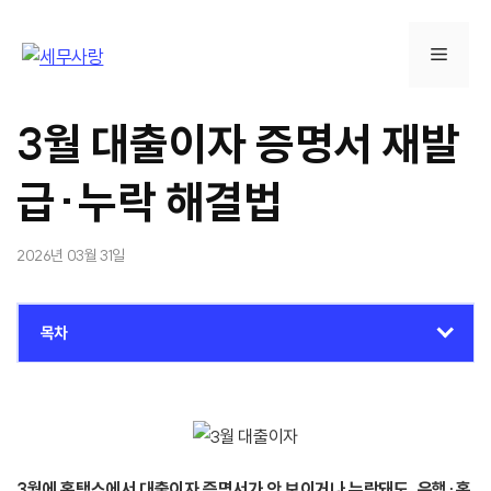
컨
텐
메
츠
로
뉴
건
3월 대출이자 증명서 재발
너
뛰
급·누락 해결법
기
2026년 03월 31일
목차
3월에 홈택스에서 대출이자 증명서가 안 보이거나 누락돼도, 은행·홈