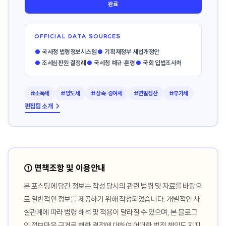
완료
OFFICIAL DATA SOURCES
●
국세청 법령정보시스템
●
기획재정부 세법개정안
●
조세심판원 결정례
●
국세청 예규·훈령
●
국회 입법조사처
#소득세
#양도세
#상속·증여세
#연말정산
#부가세
편집팀 소개 →
⚠️ 면책조항 및 이용안내
본 포스팅에 담긴 정보는 작성 당시의 관련 법령 및 자료를 바탕으
로 일반적인 정보를 제공하기 위해 작성되었습니다. 개별적인 사
실관계에 따라 법령 해석 및 적용이 달라질 수 있으며, 본 블로그
의 정보만을 근거로 행한 결정에 대하여 어떠한 법적 책임도 지지