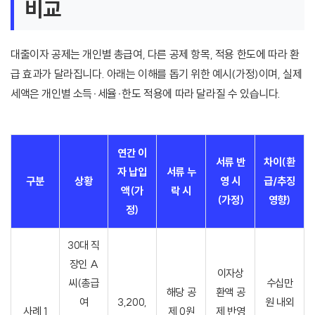
비교
대출이자 공제는 개인별 총급여, 다른 공제 항목, 적용 한도에 따라 환
급 효과가 달라집니다. 아래는 이해를 돕기 위한 예시(가정)이며, 실제
세액은 개인별 소득·세율·한도 적용에 따라 달라질 수 있습니다.
연간 이
서류 반
차이(환
자 납입
서류 누
구분
상황
영 시
급/추징
액(가
락 시
(가정)
영향)
정)
30대 직
장인 A
이자상
씨(총급
수십만
해당 공
환액 공
여
3,200,
원 내외
사례 1
제 0원
제 반영