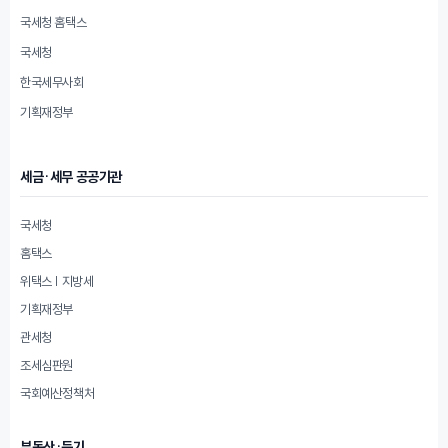
국세청 홈택스
국세청
한국세무사회
기획재정부
세금·세무 공공기관
국세청
홈택스
위택스 | 지방세
기획재정부
관세청
조세심판원
국회예산정책처
부동산·등기