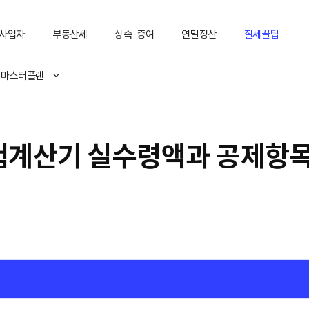
사업자
부동산세
상속·증여
연말정산
절세꿀팁
 마스터플랜
험계산기 실수령액과 공제항목