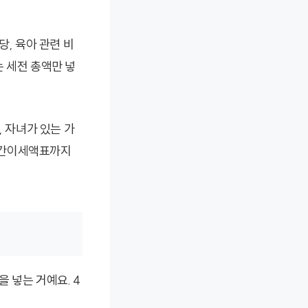
당, 육아 관련 비
 세전 총액만 넣
, 자녀가 있는 가
득간이세액표까지
 넣는 거예요. 4