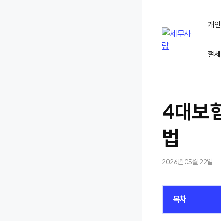
컨
텐
개인
츠
로
절세
건
너
뛰
기
4대보
법
2026년 05월 22일
목차