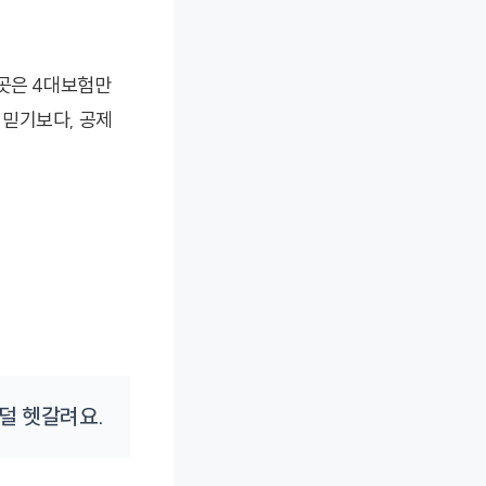
 곳은 4대보험만
 믿기보다, 공제
 덜 헷갈려요.