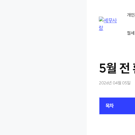
컨
텐
개인
츠
로
절세
건
너
뛰
기
5월 전
2026년 04월 05일
목차