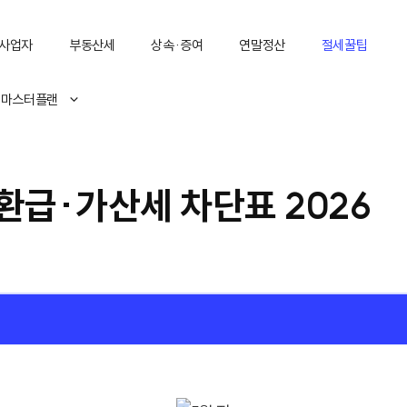
사업자
부동산세
상속·증여
연말정산
절세꿀팁
 마스터플랜
 환급·가산세 차단표 2026