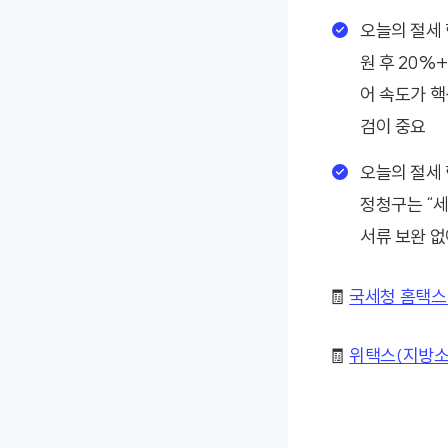
오늘의 절세 
원 후 20%
어 속도가 핵
검이 중요
오늘의 절세 
정청구는 “세
서류 보완 
🧾
국세청 홈택스
🧾
위택스(지방소