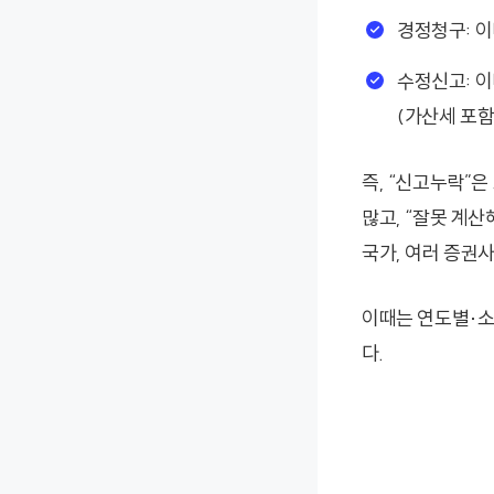
경정청구: 이
수정신고: 이
(가산세 포함
즉, “신고누락”
많고, “잘못 계산
국가, 여러 증권
이때는 연도별·소
다.