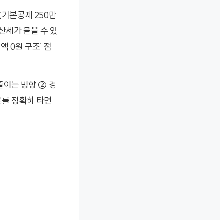
(기본공제 250만
산세가 붙을 수 있
액 0원 구조’ 점
줄이는 방향 ② 경
로를 정확히 타면