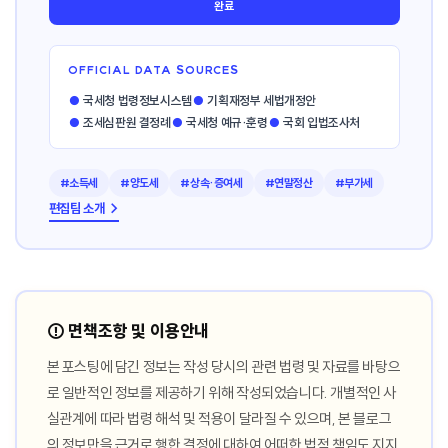
완료
OFFICIAL DATA SOURCES
●
국세청 법령정보시스템
●
기획재정부 세법개정안
●
조세심판원 결정례
●
국세청 예규·훈령
●
국회 입법조사처
#소득세
#양도세
#상속·증여세
#연말정산
#부가세
편집팀 소개 →
⚠️ 면책조항 및 이용안내
본 포스팅에 담긴 정보는 작성 당시의 관련 법령 및 자료를 바탕으
로 일반적인 정보를 제공하기 위해 작성되었습니다. 개별적인 사
실관계에 따라 법령 해석 및 적용이 달라질 수 있으며, 본 블로그
의 정보만을 근거로 행한 결정에 대하여 어떠한 법적 책임도 지지