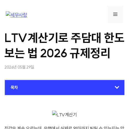
컨
텐
메
츠
로
뉴
건
LTV계산기로 주담대 한도
너
뛰
보는 법 2026 규제정리
기
2026년 05월 29일
목차
집값은 계속 오르는데, 은행에서 실제로 얼마까지 빌릴 수 있는지는 막