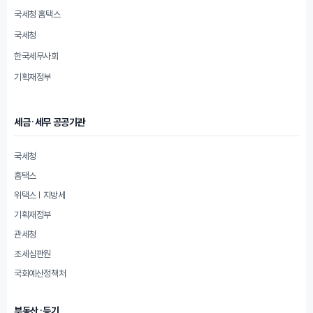
국세청 홈택스
국세청
한국세무사회
기획재정부
세금·세무 공공기관
국세청
홈택스
위택스 | 지방세
기획재정부
관세청
조세심판원
국회예산정책처
부동산·등기