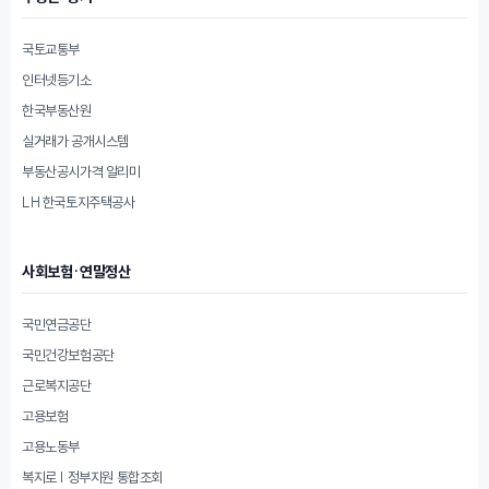
국토교통부
인터넷등기소
한국부동산원
실거래가 공개시스템
부동산공시가격 알리미
LH 한국토지주택공사
사회보험·연말정산
국민연금공단
국민건강보험공단
근로복지공단
고용보험
고용노동부
복지로 | 정부지원 통합조회