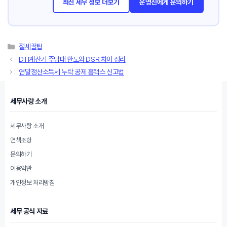
최신 세무 정보 더보기
운영진에게 문의하기
카
절세꿀팁
테
DTI계산기 주담대 한도와 DSR 차이 정리
고
연말정산소득세 누락 공제 홈택스 신고법
리
세무사랑 소개
세무사랑 소개
면책조항
문의하기
이용약관
개인정보 처리방침
세무 공식 자료