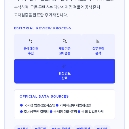
분석하며, 모든 콘텐츠는 다단계 편집 검토와 공식 출처
교차검증을 완료한 후 게재됩니다.
EDITORIAL REVIEW PROCESS
📂
🔍
📊
공식 데이터
세법 기준
실무 관점
수집
교차검증
분석
✅
편집 검토
완료
OFFICIAL DATA SOURCES
●
국세청 법령정보시스템
●
기획재정부 세법개정안
●
조세심판원 결정례
●
국세청 예규·훈령
●
국회 입법조사처
#소득세
#양도세
#상속·증여세
#연말정산
#부가세