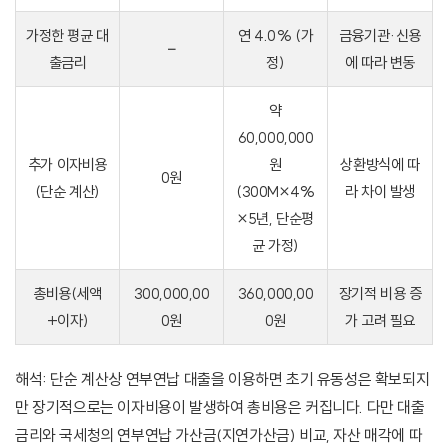
가정한 평균 대
연 4.0% (가
금융기관·신용
–
출금리
정)
에 따라 변동
약
60,000,000
추가 이자비용
원
상환방식에 따
0원
(단순 계산)
(300M×4%
라 차이 발생
×5년, 단순평
균 가정)
총비용(세액
300,000,00
360,000,00
장기적 비용 증
+이자)
0원
0원
가 고려 필요
해석: 단순 계산상 연부연납 대출을 이용하면 초기 유동성은 확보되지
만 장기적으로는 이자비용이 발생하여 총비용은 커집니다. 다만 대출
금리와 국세청의 연부연납 가산금(지연가산금) 비교, 자산 매각에 따