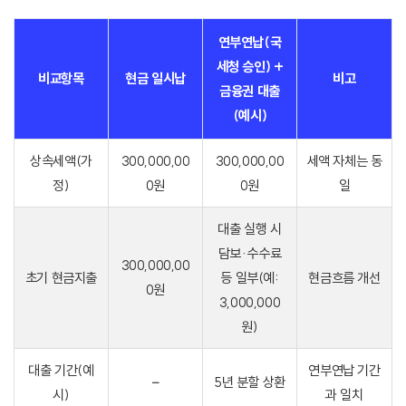
연부연납(국
세청 승인) +
비교항목
현금 일시납
비고
금융권 대출
(예시)
상속세액(가
300,000,00
300,000,00
세액 자체는 동
정)
0원
0원
일
대출 실행 시
담보·수수료
300,000,00
초기 현금지출
등 일부(예:
현금흐름 개선
0원
3,000,000
원)
대출 기간(예
연부연납 기간
–
5년 분할 상환
시)
과 일치