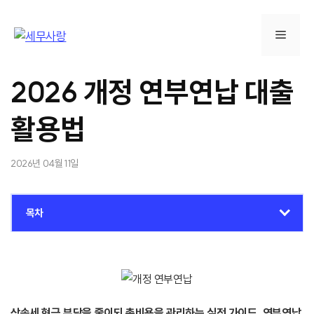
컨
텐
메
츠
로
뉴
건
2026 개정 연부연납 대출
너
뛰
활용법
기
2026년 04월 11일
목차
상속세 현금 부담을 줄이되 총비용을 관리하는 실전 가이드. 연부연납