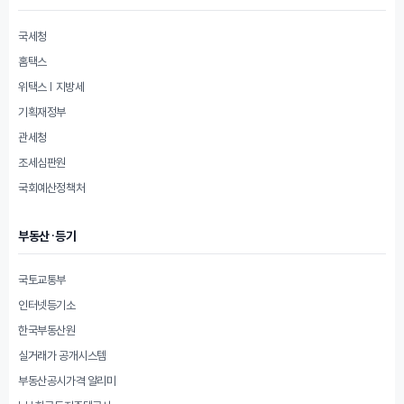
국세청
홈택스
위택스 | 지방세
기획재정부
관세청
조세심판원
국회예산정책처
부동산·등기
국토교통부
인터넷등기소
한국부동산원
실거래가 공개시스템
부동산공시가격 알리미