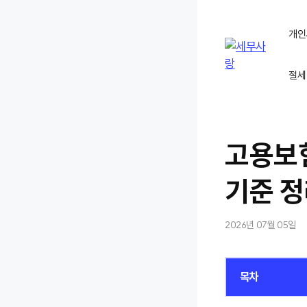
컨
텐
개인
츠
로
절세
건
너
뛰
기
고용보
기준 
2026년 07월 05일
목차