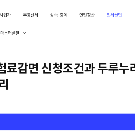
사업자
부동산세
상속·증여
연말정산
절세꿀팁
 마스터플랜
험료감면 신청조건과 두루누
정리