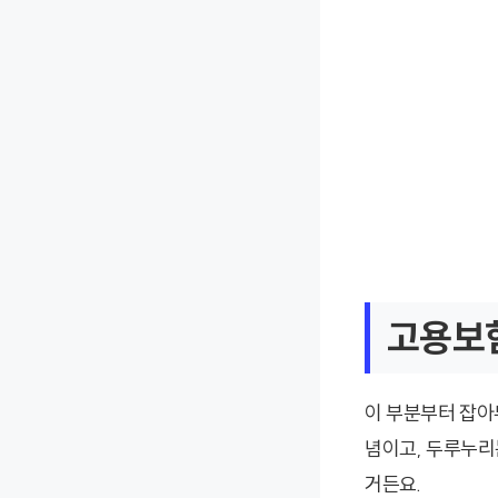
고용보
이 부분부터 잡아
념이고, 두루누리
거든요.