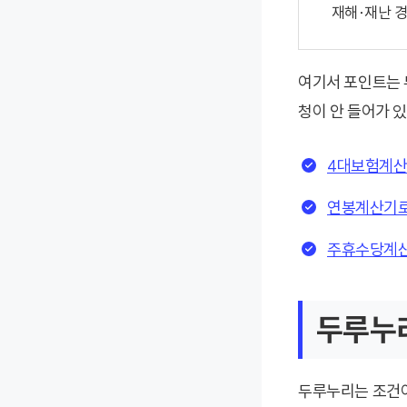
재해·재난 
여기서 포인트는 
청이 안 들어가 
4대보험계산
연봉계산기로
주휴수당계산
두루누리
두루누리는 조건이