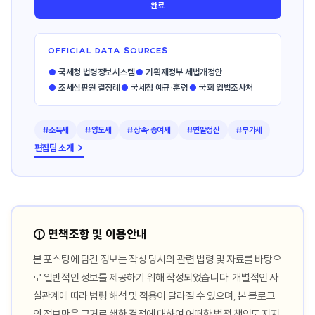
완료
OFFICIAL DATA SOURCES
●
국세청 법령정보시스템
●
기획재정부 세법개정안
●
조세심판원 결정례
●
국세청 예규·훈령
●
국회 입법조사처
#소득세
#양도세
#상속·증여세
#연말정산
#부가세
편집팀 소개 →
⚠️ 면책조항 및 이용안내
본 포스팅에 담긴 정보는 작성 당시의 관련 법령 및 자료를 바탕으
로 일반적인 정보를 제공하기 위해 작성되었습니다. 개별적인 사
실관계에 따라 법령 해석 및 적용이 달라질 수 있으며, 본 블로그
의 정보만을 근거로 행한 결정에 대하여 어떠한 법적 책임도 지지