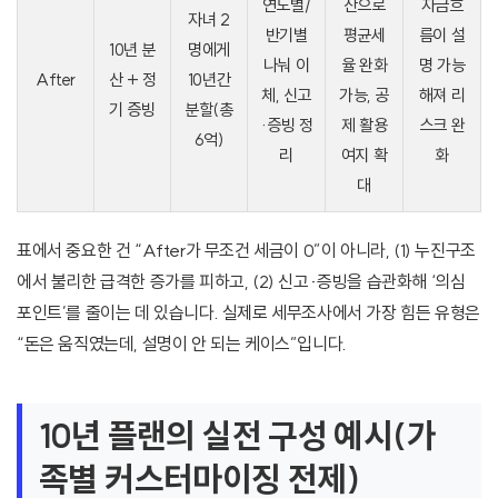
연도별/
산으로
자금흐
자녀 2
반기별
평균세
름이 설
10년 분
명에게
나눠 이
율 완화
명 가능
After
산 + 정
10년간
체, 신고
가능, 공
해져 리
기 증빙
분할(총
·증빙 정
제 활용
스크 완
6억)
리
여지 확
화
대
표에서 중요한 건 “After가 무조건 세금이 0”이 아니라, (1) 누진구조
에서 불리한 급격한 증가를 피하고, (2) 신고·증빙을 습관화해 ‘의심
포인트’를 줄이는 데 있습니다. 실제로 세무조사에서 가장 힘든 유형은
“돈은 움직였는데, 설명이 안 되는 케이스”입니다.
10년 플랜의 실전 구성 예시(가
족별 커스터마이징 전제)