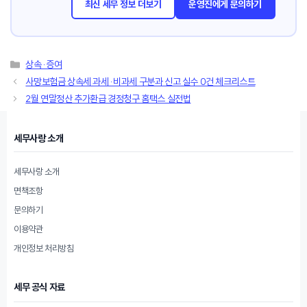
최신 세무 정보 더보기
운영진에게 문의하기
카
상속·증여
테
사망보험금 상속세 과세·비과세 구분과 신고 실수 0건 체크리스트
고
2월 연말정산 추가환급 경정청구 홈택스 실전법
리
세무사랑 소개
세무사랑 소개
면책조항
문의하기
이용약관
개인정보 처리방침
세무 공식 자료