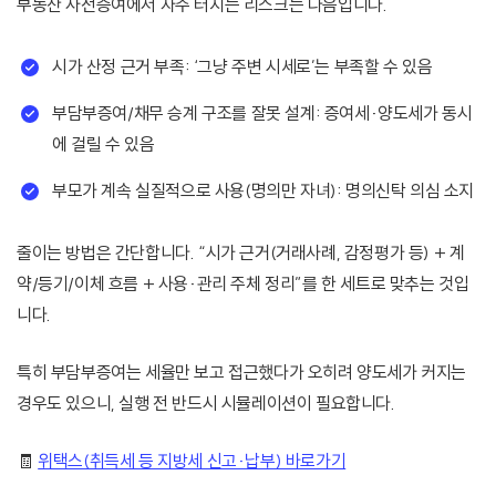
부동산 사전증여에서 자주 터지는 리스크는 다음입니다.
시가 산정 근거 부족: ‘그냥 주변 시세로’는 부족할 수 있음
부담부증여/채무 승계 구조를 잘못 설계: 증여세·양도세가 동시
에 걸릴 수 있음
부모가 계속 실질적으로 사용(명의만 자녀): 명의신탁 의심 소지
줄이는 방법은 간단합니다. “시가 근거(거래사례, 감정평가 등) + 계
약/등기/이체 흐름 + 사용·관리 주체 정리”를 한 세트로 맞추는 것입
니다.
특히 부담부증여는 세율만 보고 접근했다가 오히려 양도세가 커지는
경우도 있으니, 실행 전 반드시 시뮬레이션이 필요합니다.
🧾
위택스(취득세 등 지방세 신고·납부) 바로가기