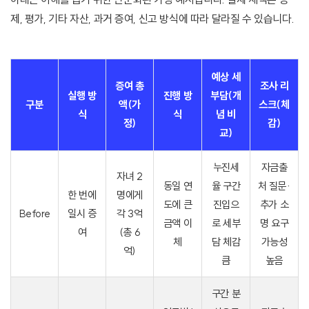
제, 평가, 기타 자산, 과거 증여, 신고 방식에 따라 달라질 수 있습니다.
예상 세
증여 총
조사 리
실행 방
진행 방
부담(개
구분
액(가
스크(체
식
식
념 비
정)
감)
교)
누진세
자금출
자녀 2
동일 연
율 구간
처 질문·
한 번에
명에게
도에 큰
진입으
추가 소
Before
일시 증
각 3억
금액 이
로 세부
명 요구
여
(총 6
체
담 체감
가능성
억)
큼
높음
구간 분