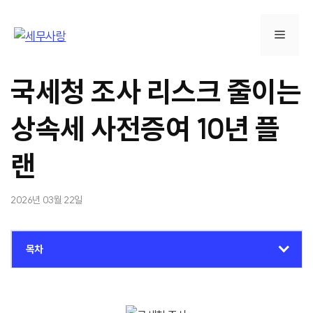
컨
텐
메
츠
로
뉴
건
국세청 조사 리스크 줄이는
너
뛰
상속세 사전증여 10년 플
기
랜
2026년 03월 22일
목차