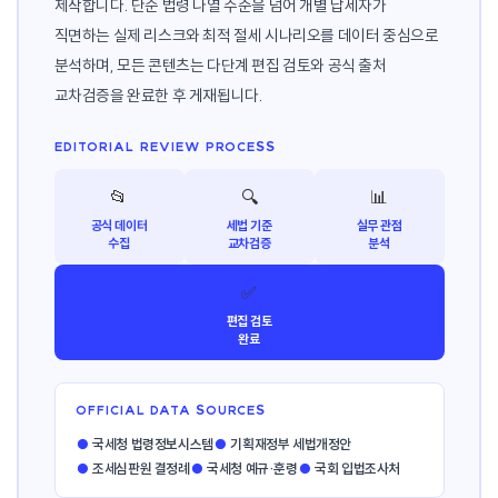
제작합니다. 단순 법령 나열 수준을 넘어 개별 납세자가
직면하는 실제 리스크와 최적 절세 시나리오를 데이터 중심으로
분석하며, 모든 콘텐츠는 다단계 편집 검토와 공식 출처
교차검증을 완료한 후 게재됩니다.
EDITORIAL REVIEW PROCESS
📂
🔍
📊
공식 데이터
세법 기준
실무 관점
수집
교차검증
분석
✅
편집 검토
완료
OFFICIAL DATA SOURCES
●
국세청 법령정보시스템
●
기획재정부 세법개정안
●
조세심판원 결정례
●
국세청 예규·훈령
●
국회 입법조사처