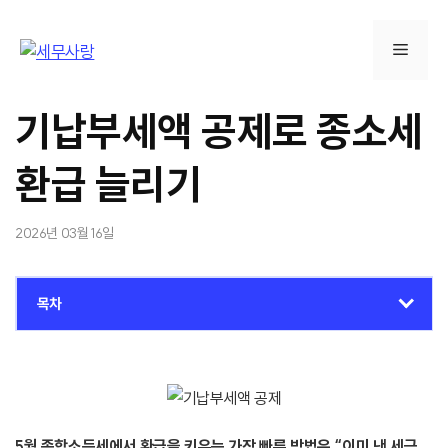
컨
텐
메
츠
로
뉴
건
기납부세액 공제로 종소세
너
뛰
환급 늘리기
기
2026년 03월 16일
목차
5월 종합소득세에서 환급을 키우는 가장 빠른 방법은 “이미 낸 세금