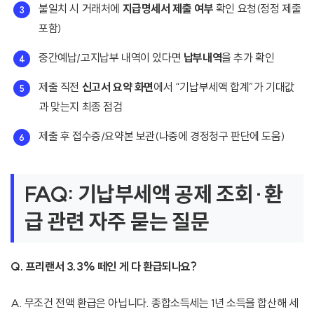
불일치 시 거래처에
지급명세서 제출 여부
확인 요청(정정 제출
포함)
중간예납/고지납부 내역이 있다면
납부내역
을 추가 확인
제출 직전
신고서 요약 화면
에서 “기납부세액 합계”가 기대값
과 맞는지 최종 점검
제출 후 접수증/요약본 보관(나중에 경정청구 판단에 도움)
FAQ: 기납부세액 공제 조회·환
급 관련 자주 묻는 질문
Q. 프리랜서 3.3% 떼인 게 다 환급되나요?
A. 무조건 전액 환급은 아닙니다. 종합소득세는 1년 소득을 합산해 세