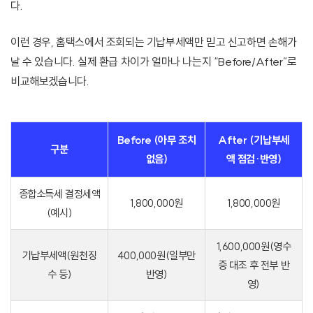
다.
이런 경우, 홈택스에서 조회되는 기납부세액만 믿고 신고하면 손해가
날 수 있습니다. 실제 환급 차이가 얼마나 나는지 “Before/After”로
비교해보겠습니다.
Before (아무 조치
After (기납부세
구분
없음)
액 점검·반영)
종합소득세 결정세액
1,800,000원
1,800,000원
(예시)
1,600,000원(영수
기납부세액(원천징
400,000원(일부만
증 대조 후 전부 반
수 등)
반영)
영)