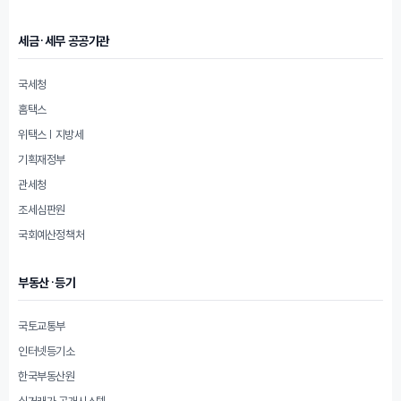
세금·세무 공공기관
국세청
홈택스
위택스 | 지방세
기획재정부
관세청
조세심판원
국회예산정책처
부동산·등기
국토교통부
인터넷등기소
한국부동산원
실거래가 공개시스템