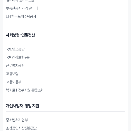
부동산공시가격 알리미
LH 한국토지주택공사
사회보험·연말정산
국민연금공단
국민건강보험공단
근로복지공단
고용보험
고용노동부
복지로 | 정부지원 통합조회
개인사업자·창업 지원
중소벤처기업부
소상공인시장진흥공단