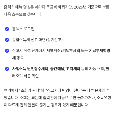
홈택스 메뉴 명칭은 해마다 조금씩 바뀌지만, 2026년 기준으로 보통
다음 흐름으로 찾습니다.
홈택스 로그인
종합소득세 신고 화면(정기신고)
신고서 작성 단계에서
세액계산/기납부세액
또는
기납부세액명
세
항목
사업소득 원천징수세액
,
중간예납
,
고지세액
등의 자동 조회/불
러오기 버튼 확인
여기에서 “조회가 된다”와 “신고서에 반영이 된다”는 다른 문제일 수
있습니다. 조회는 되는데 입력칸에 자동으로 안 들어가거나, 소득유형
이 다르게 잡혀 연결이 끊기는 경우가 있기 때문입니다.