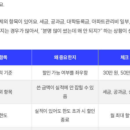
요.
제외 항목이 있어요. 세금, 공과금, 대학등록금, 아파트관리비 일부,
지는 경우가 많아서, “분명 많이 썼는데 왜 안 되지?” 하는 상황이
 항목
왜 중요한지
체크
적 기준
할인 가능 여부를 좌우함
30만 원, 50
쓴 금액이 실적에 안 잡힐 수 있
외 항목
세금, 공과금,
음
실적이 있어도 한도 초과 시 할인
 한도
월 최대 할
종료