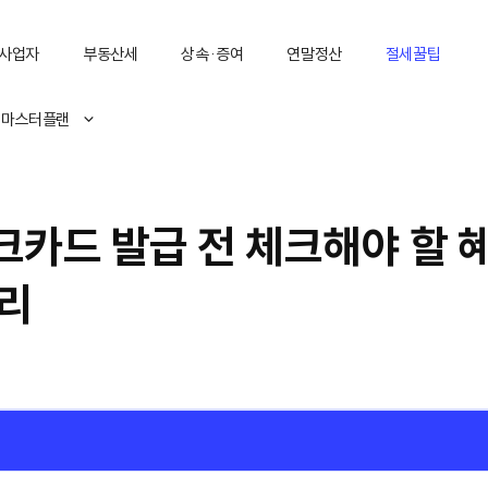
사업자
부동산세
상속·증여
연말정산
절세꿀팁
 마스터플랜
카드 발급 전 체크해야 할 
정리