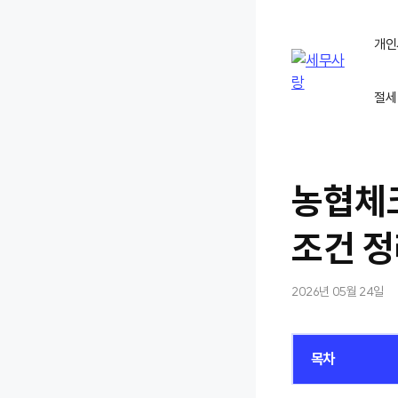
컨
텐
개인
츠
로
절세
건
너
뛰
기
농협체크
조건 
2026년 05월 24일
목차