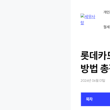
컨
텐
개인
츠
로
절세
건
너
뛰
기
롯데카
방법 
2026년 06월 01일
목차