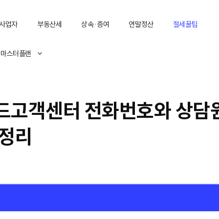
사업자
부동산세
상속·증여
연말정산
절세꿀팁
 마스터플랜
드고객센터 전화번호와 상담
총정리