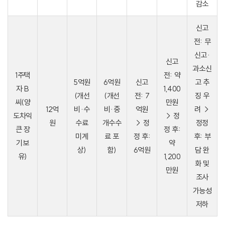
감소
신고
전: 무
신고·
신고
과소신
1주택
전: 약
5억원
6억원
신고
고 추
자 B
1,400
(개선
(개선
전: 7
징 우
씨(양
만원
12억
비·수
비·중
억원
려 →
도차익
→ 정
원
수료
개수수
→ 정
정정
큰 장
정 후:
미계
료 포
정 후:
후: 부
기보
약
상)
함)
6억원
담 완
유)
1,200
화 및
만원
조사
가능성
저하