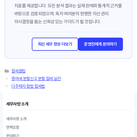
지표를 제공합니다. 모든 분석 결과는 실제 판례와 통계적 근거를
바탕으로 검증되었으며, 독자 여러분의 현명한 자산 관리
의사결정을 돕는 신뢰성 있는 가이드가 될 것입니다.
최신 세무 정보 더보기
운영진에게 문의하기
카
절세꿀팁
테
증여세 분할신고 분할 절세 실전
고
다주택자 합법 절세법
리
세무사랑 소개
세무사랑 소개
면책조항
문의하기