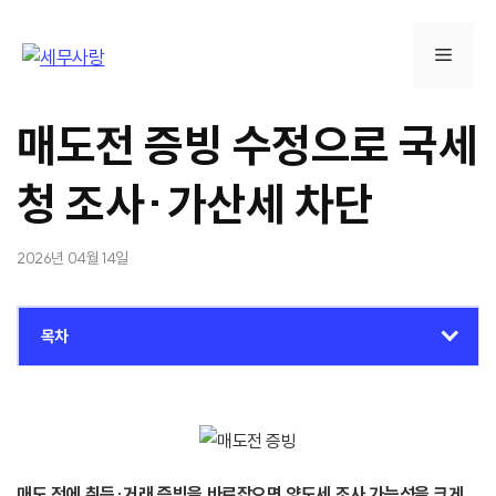
컨
텐
메
츠
로
뉴
건
매도전 증빙 수정으로 국세
너
뛰
청 조사·가산세 차단
기
2026년 04월 14일
목차
매도 전에 취득·거래 증빙을 바로잡으면 양도세 조사 가능성을 크게