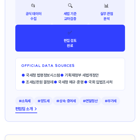
📂
🔍
📊
공식 데이터
세법 기준
실무 관점
수집
교차검증
분석
✅
편집 검토
완료
OFFICIAL DATA SOURCES
●
국세청 법령정보시스템
●
기획재정부 세법개정안
●
조세심판원 결정례
●
국세청 예규·훈령
●
국회 입법조사처
#소득세
#양도세
#상속·증여세
#연말정산
#부가세
편집팀 소개 →