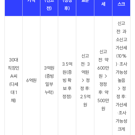
가액
(신고
(정정
표준
세
스크
전)
후)
신고
전: 과
소신고
가산세
신고
신고
(10%
30대
전: 약
3.5억
전: 3
)·조사
직장인
3억원
600만
원(증
억원
가능성
A씨
(증빙
원 →
6억원
빙 확
→ 정
높음
(다세
일부
정정
보 후
정 후:
→ 정
대 1
누락)
후: 약
정정)
2.5억
정 후:
채)
500만
원
가산세
원
·조사
가능성
크게