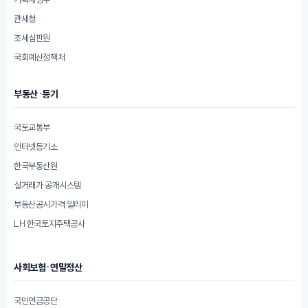
관세청
조세심판원
국회예산정책처
부동산·등기
국토교통부
인터넷등기소
한국부동산원
실거래가 공개시스템
부동산공시가격 알리미
LH 한국토지주택공사
사회보험·연말정산
국민연금공단