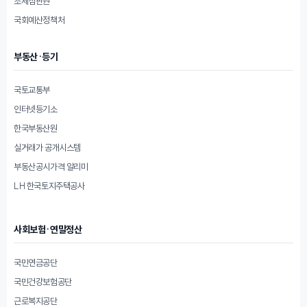
조세심판원
국회예산정책처
부동산·등기
국토교통부
인터넷등기소
한국부동산원
실거래가 공개시스템
부동산공시가격 알리미
LH 한국토지주택공사
사회보험·연말정산
국민연금공단
국민건강보험공단
근로복지공단