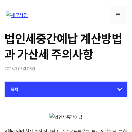
컨
텐
메
츠
로
뉴
건
법인세중간예납 계산방법
너
뛰
과 가산세 주의사항
기
2026년 06월 03일
목차
8월만 되면 회사 통장 잔고랑 세무 일정표를 같이 보게 되잖아요. 특히