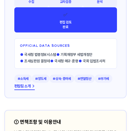
수집
교차검증
분석
✅
편집 검토
완료
OFFICIAL DATA SOURCES
●
국세청 법령정보시스템
●
기획재정부 세법개정안
●
조세심판원 결정례
●
국세청 예규·훈령
●
국회 입법조사처
#소득세
#양도세
#상속·증여세
#연말정산
#부가세
편집팀 소개 →
⚠️ 면책조항 및 이용안내