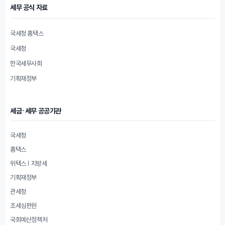
세무 공식 자료
국세청 홈택스
국세청
한국세무사회
기획재정부
세금·세무 공공기관
국세청
홈택스
위택스 | 지방세
기획재정부
관세청
조세심판원
국회예산정책처