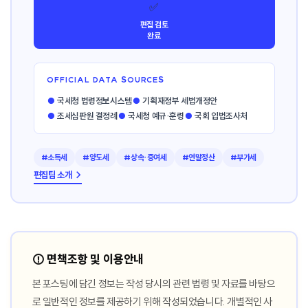
✅
편집 검토
완료
OFFICIAL DATA SOURCES
●
국세청 법령정보시스템
●
기획재정부 세법개정안
●
조세심판원 결정례
●
국세청 예규·훈령
●
국회 입법조사처
#소득세
#양도세
#상속·증여세
#연말정산
#부가세
편집팀 소개 →
⚠️ 면책조항 및 이용안내
본 포스팅에 담긴 정보는 작성 당시의 관련 법령 및 자료를 바탕으
로 일반적인 정보를 제공하기 위해 작성되었습니다. 개별적인 사