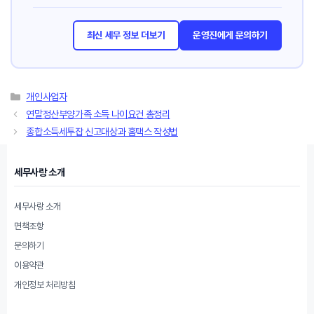
최신 세무 정보 더보기
운영진에게 문의하기
카
개인사업자
테
연말정산부양가족 소득 나이요건 총정리
고
종합소득세투잡 신고대상과 홈택스 작성법
리
세무사랑 소개
세무사랑 소개
면책조항
문의하기
이용약관
개인정보 처리방침