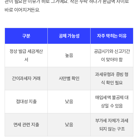
관이 필요한 이유가 바로 그거예요. 작은 누락 하나가 환급액 차이로
바로 이어지거든요.
구분
공제 가능성
자주 막히는 이유
정상 발급 세금계산
공급시기와 신고기간
높음
서
이 맞아야 함
과세유형과 증빙 형
간이과세자 거래
사안별 확인
식 확인 필요
매입세액 불공제 대
접대성 지출
낮음
상일 수 있음
부가세 자체가 과세
면세 관련 지출
낮음
되지 않는 구조