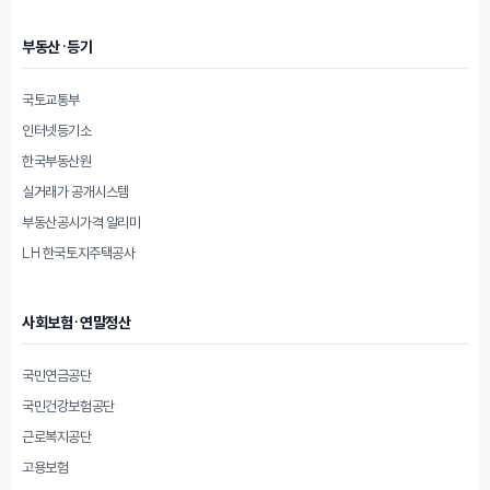
부동산·등기
국토교통부
인터넷등기소
한국부동산원
실거래가 공개시스템
부동산공시가격 알리미
LH 한국토지주택공사
사회보험·연말정산
국민연금공단
국민건강보험공단
근로복지공단
고용보험