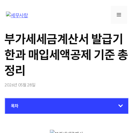
컨
텐
메
츠
로
뉴
건
부가세세금계산서 발급기
너
뛰
한과 매입세액공제 기준 총
기
정리
2026년 05월 28일
목차