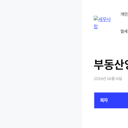
컨
텐
개인
츠
로
절세
건
너
뛰
기
부동산
2026년 06월 16일
목차