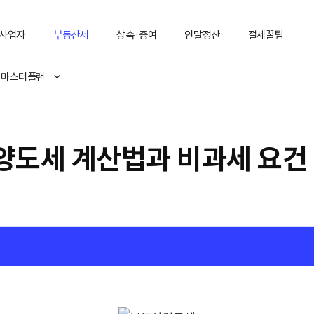
사업자
부동산세
상속·증여
연말정산
절세꿀팁
 마스터플랜
양도세 계산법과 비과세 요건