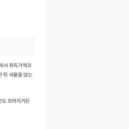
액에서 취득가액과
 뒤 세율을 얹는
판단도 흐려지거든