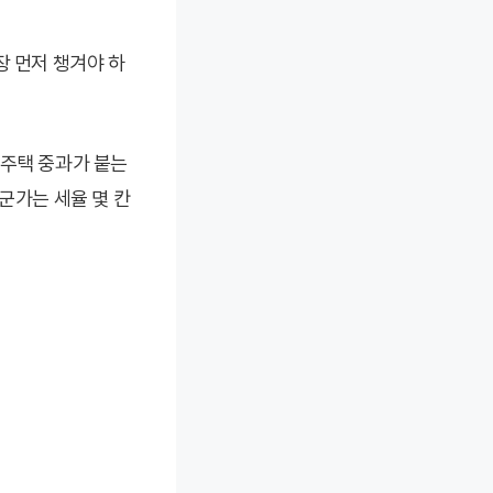
장 먼저 챙겨야 하
다주택 중과가 붙는
군가는 세율 몇 칸