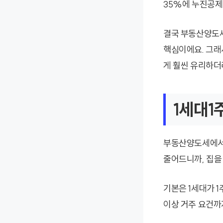
35%에 누진공제 
결국 부동산양도세
핵심이에요. 그래
게 훨씬 유리하더
1세대1
부동산양도세에서 
줄어드니까, 집을
기본은 1세대가 
이상 거주 요건까