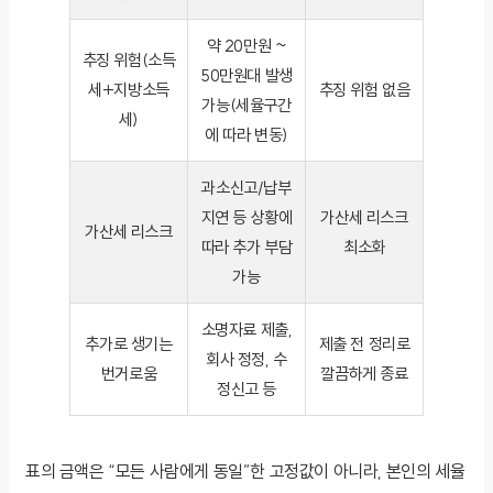
약 20만원 ~
추징 위험(소득
50만원대 발생
세+지방소득
추징 위험 없음
가능(세율구간
세)
에 따라 변동)
과소신고/납부
지연 등 상황에
가산세 리스크
가산세 리스크
따라 추가 부담
최소화
가능
소명자료 제출,
추가로 생기는
제출 전 정리로
회사 정정, 수
번거로움
깔끔하게 종료
정신고 등
표의 금액은 “모든 사람에게 동일”한 고정값이 아니라, 본인의 세율