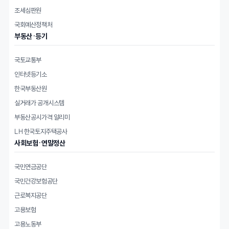
조세심판원
국회예산정책처
부동산·등기
국토교통부
인터넷등기소
한국부동산원
실거래가 공개시스템
부동산공시가격 알리미
LH 한국토지주택공사
사회보험·연말정산
국민연금공단
국민건강보험공단
근로복지공단
고용보험
고용노동부