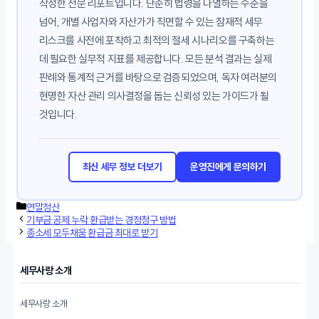
작성한 전문 리포트입니다. 단순히 법령을 나열하는 수준을
넘어, 개별 사업자와 자산가가 직면할 수 있는 잠재적 세무
리스크를 사전에 포착하고 최적의 절세 시나리오를 구축하는
데 필요한 실무적 지표를 제공합니다. 모든 분석 결과는 실제
판례와 통계적 근거를 바탕으로 검증되었으며, 독자 여러분의
현명한 자산 관리 의사결정을 돕는 신뢰성 있는 가이드가 될
것입니다.
최신 세무 정보 더보기
운영진에게 문의하기
카
연말정산
테
기부금 공제 누락 환급받는 경정청구 방법
고
종소세 모두채움 환급금 최대로 받기
리
세무사랑 소개
세무사랑 소개