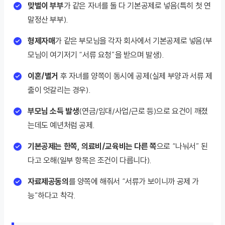
맞벌이 부부
가 같은 자녀를 둘 다 기본공제로 넣음(특히 첫 연
말정산 부부).
형제자매
가 같은 부모님을 각자 회사에서 기본공제로 넣음(부
모님이 여기저기 “서류 요청”을 받으며 발생).
이혼/별거
후 자녀를 양쪽이 동시에 공제(실제 부양과 서류 제
출이 엇갈리는 경우).
부모님 소득 발생
(연금/임대/사업/근로 등)으로 요건이 깨졌
는데도 예년처럼 공제.
기본공제는 한쪽, 의료비/교육비는 다른 쪽
으로 “나눠서” 된
다고 오해(일부 항목은 조건이 다릅니다).
자료제공동의
를 양쪽에 해줘서 “서류가 보이니까 공제 가
능”하다고 착각.