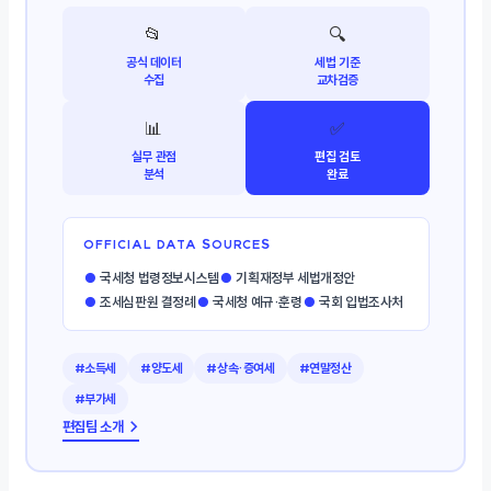
📂
🔍
공식 데이터
세법 기준
수집
교차검증
📊
✅
실무 관점
편집 검토
분석
완료
OFFICIAL DATA SOURCES
●
국세청 법령정보시스템
●
기획재정부 세법개정안
●
조세심판원 결정례
●
국세청 예규·훈령
●
국회 입법조사처
#소득세
#양도세
#상속·증여세
#연말정산
#부가세
편집팀 소개 →