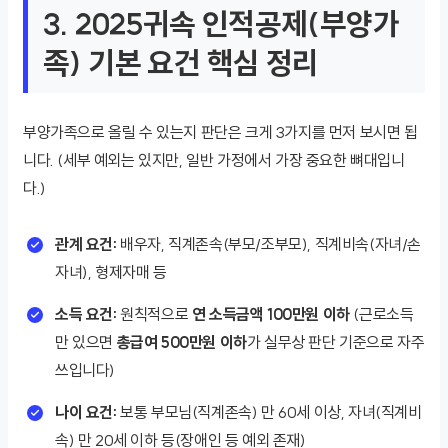
3. 2025귀속 인적공제(부양가
족) 기본 요건 핵심 정리
부양가족으로 올릴 수 있는지 판단은 크게 3가지를 먼저 보시면 됩
니다. (세부 예외는 있지만, 일반 가정에서 가장 중요한 뼈대입니
다.)
관계 요건:
배우자, 직계존속(부모/조부모), 직계비속(자녀/손
자녀), 형제자매 등
소득 요건:
원칙적으로
연 소득금액 100만원 이하
(근로소득
만 있으면
총급여 500만원 이하
가 실무상 판단 기준으로 자주
쓰입니다)
나이 요건:
보통 부모님(직계존속) 만 60세 이상, 자녀(직계비
속) 만 20세 이하 등(장애인 등 예외 존재)